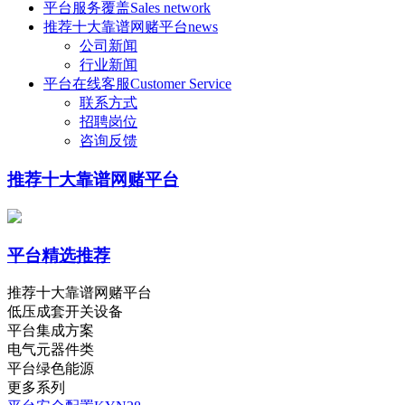
平台服务覆盖
Sales network
推荐十大靠谱网赌平台
news
公司新闻
行业新闻
平台在线客服
Customer Service
联系方式
招聘岗位
咨询反馈
推荐十大靠谱网赌平台
平台精选推荐
推荐十大靠谱网赌平台
低压成套开关设备
平台集成方案
电气元器件类
平台绿色能源
更多系列