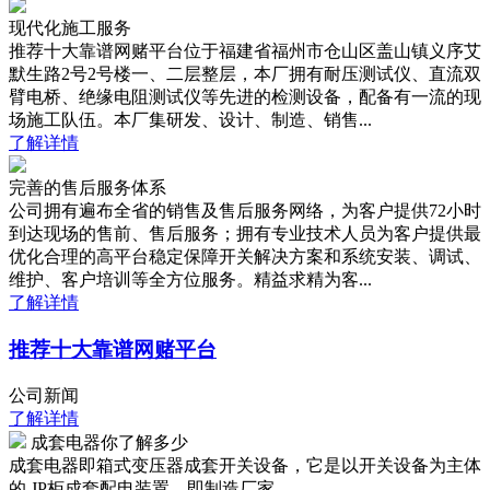
现代化施工服务
推荐十大靠谱网赌平台位于福建省福州市仓山区盖山镇义序艾
默生路2号2号楼一、二层整层，本厂拥有耐压测试仪、直流双
臂电桥、绝缘电阻测试仪等先进的检测设备，配备有一流的现
场施工队伍。本厂集研发、设计、制造、销售...
了解详情
完善的售后服务体系
公司拥有遍布全省的销售及售后服务网络，为客户提供72小时
到达现场的售前、售后服务；拥有专业技术人员为客户提供最
优化合理的高平台稳定保障开关解决方案和系统安装、调试、
维护、客户培训等全方位服务。精益求精为客...
了解详情
推荐十大靠谱网赌平台
公司新闻
了解详情
成套电器你了解多少
成套电器即箱式变压器成套开关设备，它是以开关设备为主体
的 JP柜成套配电装置，即制造厂家...