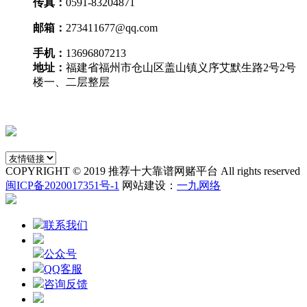
传真：
0591-83204871
邮箱：
273411677@qq.com
手机：
13696807213
地址：
福建省福州市仓山区盖山镇义序艾默生路2号2号
楼一、二层整层
COPYRIGHT © 2019 推荐十大靠谱网赌平台 All rights reserved
闽ICP备2020017351号-1
网站建设：
一九网络
联系我们
公众号
QQ客服
咨询反馈