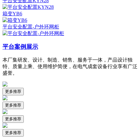
平台安全配置KYN28
箱变YB6
平台安全配置-户外环网柜
平台案例展示
本厂集研发、设计、制造、销售、服务于一体，产品设计独
特、质量上乘、使用维护简便，在电气成套设备行业享有广泛
盛誉。
更多推荐
更多推荐
更多推荐
更多推荐