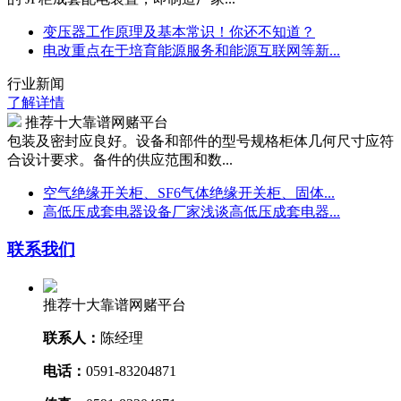
变压器工作原理及基本常识！你还不知道？
电改重点在于培育能源服务和能源互联网等新...
行业新闻
了解详情
推荐十大靠谱网赌平台
包装及密封应良好。设备和部件的型号规格柜体几何尺寸应符
合设计要求。备件的供应范围和数...
空气绝缘开关柜、SF6气体绝缘开关柜、固体...
高低压成套电器设备厂家浅谈高低压成套电器...
联系我们
推荐十大靠谱网赌平台
联系人：
陈经理
电话：
0591-83204871