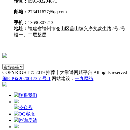
传真：
0591-83204871
邮箱：
273411677@qq.com
手机：
13696807213
地址：
福建省福州市仓山区盖山镇义序艾默生路2号2号
楼一、二层整层
COPYRIGHT © 2019 推荐十大靠谱网赌平台 All rights reserved
闽ICP备2020017351号-1
网站建设：
一九网络
联系我们
公众号
QQ客服
咨询反馈