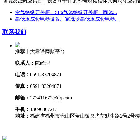
包装及密封应良好。设备和部件的型号规格柜体几何尺寸应符合
空气绝缘开关柜、SF6气体绝缘开关柜、固体...
高低压成套电器设备厂家浅谈高低压成套电器...
联系我们
推荐十大靠谱网赌平台
联系人：
陈经理
电话：
0591-83204871
传真：
0591-83204871
邮箱：
273411677@qq.com
手机：
13696807213
地址：
福建省福州市仓山区盖山镇义序艾默生路2号2号