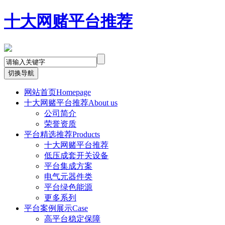
十大网赌平台推荐
切换导航
网站首页
Homepage
十大网赌平台推荐
About us
公司简介
荣誉资质
平台精选推荐
Products
十大网赌平台推荐
低压成套开关设备
平台集成方案
电气元器件类
平台绿色能源
更多系列
平台案例展示
Case
高平台稳定保障