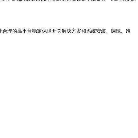
化合理的高平台稳定保障开关解决方案和系统安装、调试、维