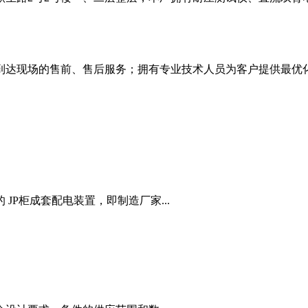
时到达现场的售前、售后服务；拥有专业技术人员为客户提供最优
P柜成套配电装置，即制造厂家...