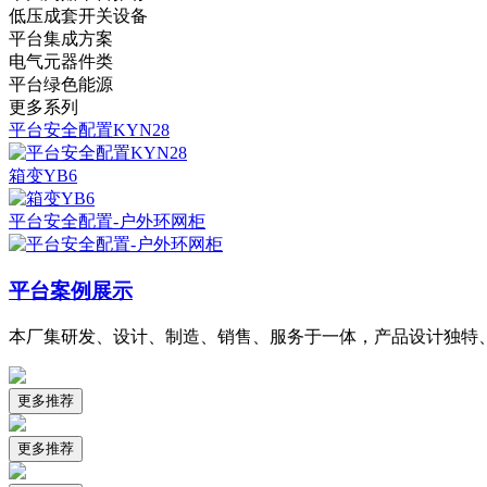
低压成套开关设备
平台集成方案
电气元器件类
平台绿色能源
更多系列
平台安全配置KYN28
箱变YB6
平台安全配置-户外环网柜
平台案例展示
本厂集研发、设计、制造、销售、服务于一体，产品设计独特
更多推荐
更多推荐