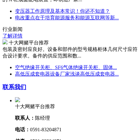
变压器工作原理及基本常识！你还不知道？
电改重点在于培育能源服务和能源互联网等新...
行业新闻
了解详情
十大网赌平台推荐
包装及密封应良好。设备和部件的型号规格柜体几何尺寸应符
合设计要求。备件的供应范围和数...
空气绝缘开关柜、SF6气体绝缘开关柜、固体...
高低压成套电器设备厂家浅谈高低压成套电器...
联系我们
十大网赌平台推荐
联系人：
陈经理
电话：
0591-83204871