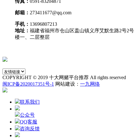
传真：
0591-83204871
邮箱：
273411677@qq.com
手机：
13696807213
地址：
福建省福州市仓山区盖山镇义序艾默生路2号2号
楼一、二层整层
COPYRIGHT © 2019 十大网赌平台推荐 All rights reserved
闽ICP备2020017351号-1
网站建设：
一九网络
联系我们
公众号
QQ客服
咨询反馈