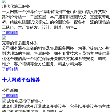
现代化施工服务
十大网赌平台推荐位于福建省福州市仓山区盖山镇义序艾默生
路2号2号楼一、二层整层，本厂拥有耐压测试仪、直流双臂电
桥、绝缘电阻测试仪等先进的检测设备，配备有一流的现场施
工队伍。本厂集研发、设计、制造、销售...
了解详情
完善的售后服务体系
公司拥有遍布全省的销售及售后服务网络，为客户提供72小时
到达现场的售前、售后服务；拥有专业技术人员为客户提供最
优化合理的高平台稳定保障开关解决方案和系统安装、调试、
维护、客户培训等全方位服务。精益求精为客...
了解详情
十大网赌平台推荐
公司新闻
了解详情
成套电器你了解多少
成套电器即箱式变压器成套开关设备，它是以开关设备为主体
的 JP柜成套配电装置，即制造厂家...