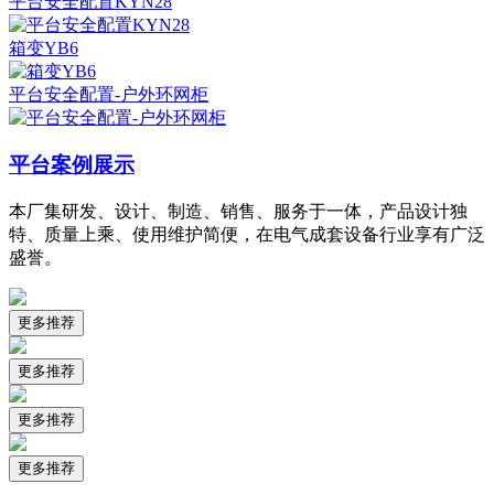
平台安全配置KYN28
箱变YB6
平台安全配置-户外环网柜
平台案例展示
本厂集研发、设计、制造、销售、服务于一体，产品设计独
特、质量上乘、使用维护简便，在电气成套设备行业享有广泛
盛誉。
更多推荐
更多推荐
更多推荐
更多推荐