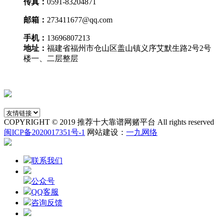
传真：
0591-83204871
邮箱：
273411677@qq.com
手机：
13696807213
地址：
福建省福州市仓山区盖山镇义序艾默生路2号2号
楼一、二层整层
COPYRIGHT © 2019 推荐十大靠谱网赌平台 All rights reserved
闽ICP备2020017351号-1
网站建设：
一九网络
联系我们
公众号
QQ客服
咨询反馈