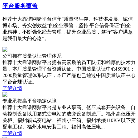
平台服务覆盖
推荐十大靠谱网赌平台信守"质量求生存、科技谋发展、诚信
博市场、务实创效益"的企业宗旨，坚持'平台信誉保证"的企
业精神，不断强化经营管理，提升企业品质，笃行"客户满意
是我们最大的心愿"。
公司拥有质量认证管理体系
推荐十大靠谱网赌平台拥有高素质的员工队伍和雄厚的技术力
量，本厂质量管理平台资质认证、中国质量认证中心IS9001：
2000质量管理体系认证，本厂产品也已通过中国质量认证中心
平台合规认证。
了解详情
专业承接高平台稳定保障
推荐十大靠谱网赌平台是专业从事高、低压成套开关设备、自
动控制设备以用箱式变电站的成套设备制造厂。福州高低压开
关柜、福州箱式变电站、福州小三箱、福州承接110KV以下变
配电工程、福州水电安装工程、福州高低压电...
了解详情