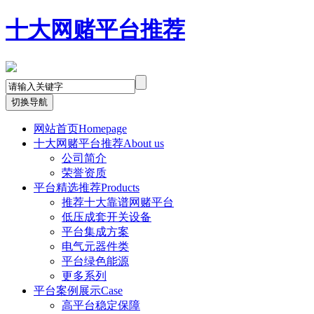
十大网赌平台推荐
切换导航
网站首页
Homepage
十大网赌平台推荐
About us
公司简介
荣誉资质
平台精选推荐
Products
推荐十大靠谱网赌平台
低压成套开关设备
平台集成方案
电气元器件类
平台绿色能源
更多系列
平台案例展示
Case
高平台稳定保障