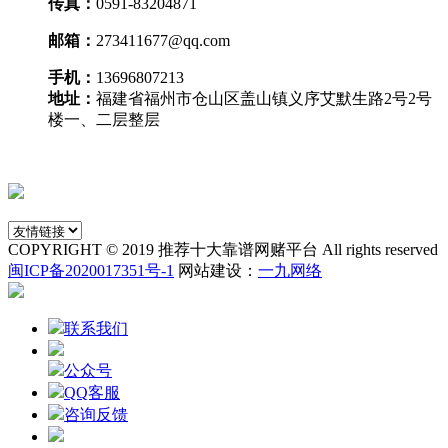
传真：
0591-83204871
邮箱：
273411677@qq.com
手机：
13696807213
地址：
福建省福州市仓山区盖山镇义序艾默生路2号2号
楼一、二层整层
COPYRIGHT © 2019 推荐十大靠谱网赌平台 All rights reserved
闽ICP备2020017351号-1
网站建设：
一九网络
联系我们
公众号
QQ客服
咨询反馈