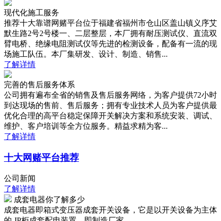
现代化施工服务
推荐十大靠谱网赌平台位于福建省福州市仓山区盖山镇义序艾
默生路2号2号楼一、二层整层，本厂拥有耐压测试仪、直流双
臂电桥、绝缘电阻测试仪等先进的检测设备，配备有一流的现
场施工队伍。本厂集研发、设计、制造、销售...
了解详情
完善的售后服务体系
公司拥有遍布全省的销售及售后服务网络，为客户提供72小时
到达现场的售前、售后服务；拥有专业技术人员为客户提供最
优化合理的高平台稳定保障开关解决方案和系统安装、调试、
维护、客户培训等全方位服务。精益求精为客...
了解详情
十大网赌平台推荐
公司新闻
了解详情
成套电器你了解多少
成套电器即箱式变压器成套开关设备，它是以开关设备为主体
的 JP柜成套配电装置，即制造厂家...