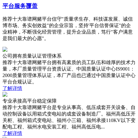
平台服务覆盖
推荐十大靠谱网赌平台信守"质量求生存、科技谋发展、诚信
博市场、务实创效益"的企业宗旨，坚持'平台信誉保证"的企
业精神，不断强化经营管理，提升企业品质，笃行"客户满意
是我们最大的心愿"。
公司拥有质量认证管理体系
推荐十大靠谱网赌平台拥有高素质的员工队伍和雄厚的技术力
量，本厂质量管理平台资质认证、中国质量认证中心IS9001：
2000质量管理体系认证，本厂产品也已通过中国质量认证中心
平台合规认证。
了解详情
专业承接高平台稳定保障
推荐十大靠谱网赌平台是专业从事高、低压成套开关设备、自
动控制设备以用箱式变电站的成套设备制造厂。福州高低压开
关柜、福州箱式变电站、福州小三箱、福州承接110KV以下变
配电工程、福州水电安装工程、福州高低压电...
了解详情