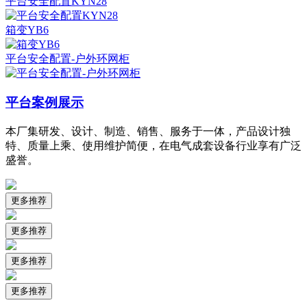
平台安全配置KYN28
箱变YB6
平台安全配置-户外环网柜
平台案例展示
本厂集研发、设计、制造、销售、服务于一体，产品设计独
特、质量上乘、使用维护简便，在电气成套设备行业享有广泛
盛誉。
更多推荐
更多推荐
更多推荐
更多推荐