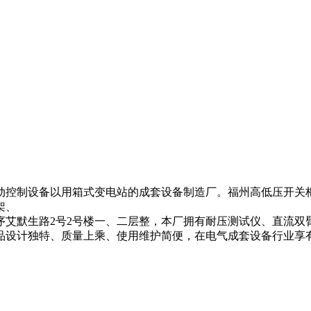
控制设备以用箱式变电站的成套设备制造厂。福州高低压开关柜
架、
序艾默生路2号2号楼一、二层整，本厂拥有耐压测试仪、直流双
品设计独特、质量上乘、使用维护简便，在电气成套设备行业享