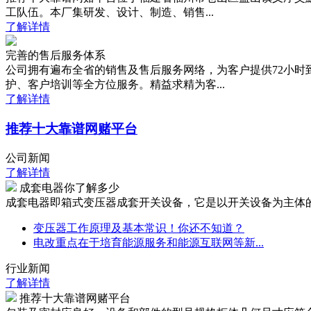
工队伍。本厂集研发、设计、制造、销售...
了解详情
完善的售后服务体系
公司拥有遍布全省的销售及售后服务网络，为客户提供72小
护、客户培训等全方位服务。精益求精为客...
了解详情
推荐十大靠谱网赌平台
公司新闻
了解详情
成套电器你了解多少
成套电器即箱式变压器成套开关设备，它是以开关设备为主体的 J
变压器工作原理及基本常识！你还不知道？
电改重点在于培育能源服务和能源互联网等新...
行业新闻
了解详情
推荐十大靠谱网赌平台