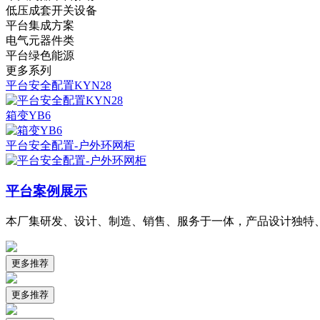
低压成套开关设备
平台集成方案
电气元器件类
平台绿色能源
更多系列
平台安全配置KYN28
箱变YB6
平台安全配置-户外环网柜
平台案例展示
本厂集研发、设计、制造、销售、服务于一体，产品设计独特
更多推荐
更多推荐