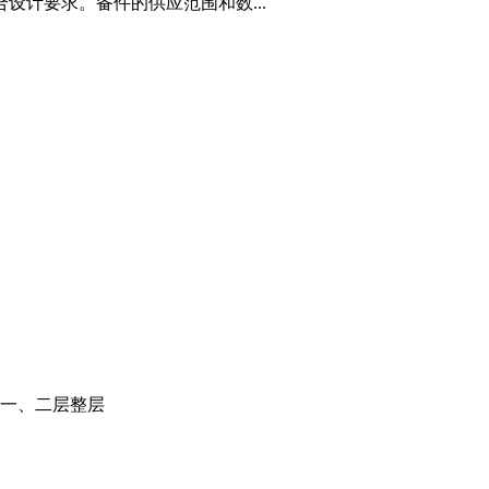
设计要求。备件的供应范围和数...
楼一、二层整层