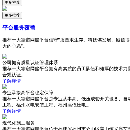
更多推荐
更多推荐
平台服务覆盖
推荐十大靠谱网赌平台信守"质量求生存、科技谋发展、诚信博
大的心愿"。
公司拥有质量认证管理体系
推荐十大靠谱网赌平台拥有高素质的员工队伍和雄厚的技术力量，
合规认证。
了解详情
专业承接高平台稳定保障
推荐十大靠谱网赌平台是专业从事高、低压成套开关设备、自动
工程、福州水电安装工程、福州高低压电...
了解详情
现代化施工服务
推荐十大靠谱网赌平台位于福建省福州市仓山区盖山镇义序艾