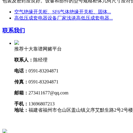
包装及密封应良好。设备和部件的型号规格柜体几何尺寸应符合
空气绝缘开关柜、SF6气体绝缘开关柜、固体...
高低压成套电器设备厂家浅谈高低压成套电器...
联系我们
推荐十大靠谱网赌平台
联系人：
陈经理
电话：
0591-83204871
传真：
0591-83204871
邮箱：
273411677@qq.com
手机：
13696807213
地址：
福建省福州市仓山区盖山镇义序艾默生路2号2号