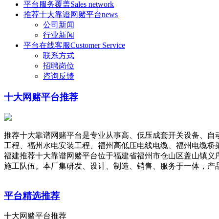
平台服务覆盖
Sales network
推荐十大靠谱网赌平台
news
公司新闻
行业新闻
平台在线客服
Customer Service
联系方式
招聘岗位
咨询反馈
十大网赌平台推荐
推荐十大靠谱网赌平台是专业从事高、低压成套开关设备、自动
工程、福州水电安装工程、福州高低压电线电缆、福州电缆桥
福建
推荐十大靠谱网赌平台位于福建省福州市仓山区盖山镇义
施工队伍。本厂集研发、设计、制造、销售、服务于一体，产
平台精选推荐
十大网赌平台推荐