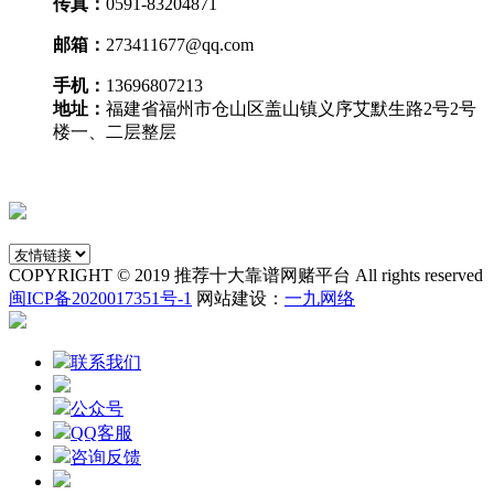
传真：
0591-83204871
邮箱：
273411677@qq.com
手机：
13696807213
地址：
福建省福州市仓山区盖山镇义序艾默生路2号2号
楼一、二层整层
COPYRIGHT © 2019 推荐十大靠谱网赌平台 All rights reserved
闽ICP备2020017351号-1
网站建设：
一九网络
联系我们
公众号
QQ客服
咨询反馈