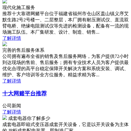
现代化施工服务
推荐十大靠谱网赌平台位于福建省福州市仓山区盖山镇义序艾
默生路2号2号楼一、二层整层，本厂拥有耐压测试仪、直流双
臂电桥、绝缘电阻测试仪等先进的检测设备，配备有一流的现
场施工队伍。本厂集研发、设计、制造、销售...
了解详情
完善的售后服务体系
公司拥有遍布全省的销售及售后服务网络，为客户提供72小时
到达现场的售前、售后服务；拥有专业技术人员为客户提供最
优化合理的高平台稳定保障开关解决方案和系统安装、调试、
维护、客户培训等全方位服务。精益求精为客...
了解详情
十大网赌平台推荐
公司新闻
了解详情
成套电器你了解多少
成套电器即箱式变压器成套开关设备，它是以开关设备为主体
的 JP柜成套配电装置，即制造厂家...