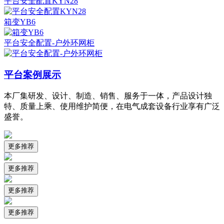
平台安全配置KYN28
箱变YB6
平台安全配置-户外环网柜
平台案例展示
本厂集研发、设计、制造、销售、服务于一体，产品设计独
特、质量上乘、使用维护简便，在电气成套设备行业享有广泛
盛誉。
更多推荐
更多推荐
更多推荐
更多推荐