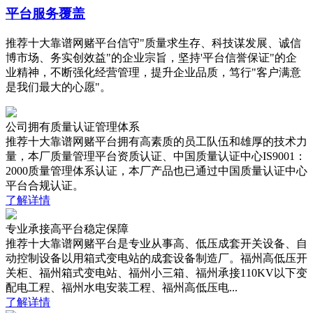
平台服务覆盖
推荐十大靠谱网赌平台信守"质量求生存、科技谋发展、诚信
博市场、务实创效益"的企业宗旨，坚持'平台信誉保证"的企
业精神，不断强化经营管理，提升企业品质，笃行"客户满意
是我们最大的心愿"。
公司拥有质量认证管理体系
推荐十大靠谱网赌平台拥有高素质的员工队伍和雄厚的技术力
量，本厂质量管理平台资质认证、中国质量认证中心IS9001：
2000质量管理体系认证，本厂产品也已通过中国质量认证中心
平台合规认证。
了解详情
专业承接高平台稳定保障
推荐十大靠谱网赌平台是专业从事高、低压成套开关设备、自
动控制设备以用箱式变电站的成套设备制造厂。福州高低压开
关柜、福州箱式变电站、福州小三箱、福州承接110KV以下变
配电工程、福州水电安装工程、福州高低压电...
了解详情