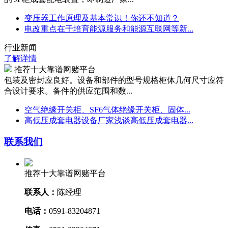
变压器工作原理及基本常识！你还不知道？
电改重点在于培育能源服务和能源互联网等新...
行业新闻
了解详情
推荐十大靠谱网赌平台
包装及密封应良好。设备和部件的型号规格柜体几何尺寸应符
合设计要求。备件的供应范围和数...
空气绝缘开关柜、SF6气体绝缘开关柜、固体...
高低压成套电器设备厂家浅谈高低压成套电器...
联系我们
推荐十大靠谱网赌平台
联系人：
陈经理
电话：
0591-83204871