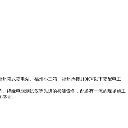
州箱式变电站、福州小三箱、福州承接110KV以下变配电工
桥、绝缘电阻测试仪等先进的检测设备，配备有一流的现场施工
泛盛誉。