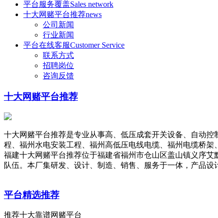
平台服务覆盖
Sales network
十大网赌平台推荐
news
公司新闻
行业新闻
平台在线客服
Customer Service
联系方式
招聘岗位
咨询反馈
十大网赌平台推荐
十大网赌平台推荐是专业从事高、低压成套开关设备、自动控制
程、福州水电安装工程、福州高低压电线电缆、福州电缆桥架
福建
十大网赌平台推荐位于福建省福州市仓山区盖山镇义序艾
队伍。本厂集研发、设计、制造、销售、服务于一体，产品设
平台精选推荐
推荐十大靠谱网赌平台