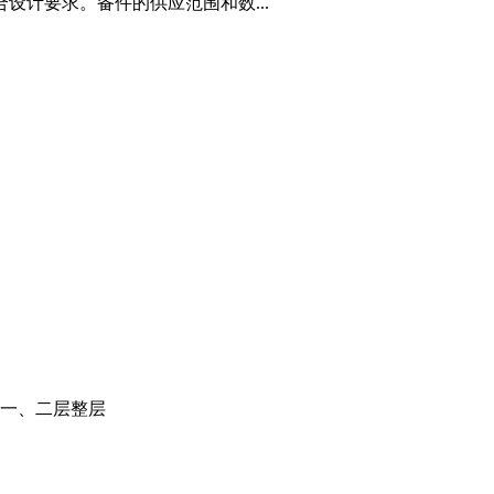
设计要求。备件的供应范围和数...
楼一、二层整层