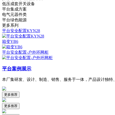
低压成套开关设备
平台集成方案
电气元器件类
平台绿色能源
更多系列
平台安全配置KYN28
箱变YB6
平台安全配置-户外环网柜
平台案例展示
本厂集研发、设计、制造、销售、服务于一体，产品设计独特
更多推荐
更多推荐