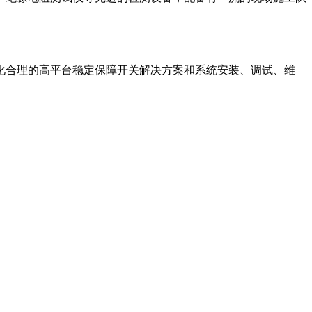
化合理的高平台稳定保障开关解决方案和系统安装、调试、维