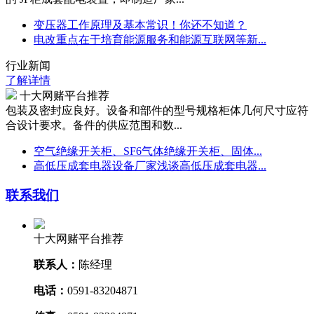
变压器工作原理及基本常识！你还不知道？
电改重点在于培育能源服务和能源互联网等新...
行业新闻
了解详情
十大网赌平台推荐
包装及密封应良好。设备和部件的型号规格柜体几何尺寸应符
合设计要求。备件的供应范围和数...
空气绝缘开关柜、SF6气体绝缘开关柜、固体...
高低压成套电器设备厂家浅谈高低压成套电器...
联系我们
十大网赌平台推荐
联系人：
陈经理
电话：
0591-83204871