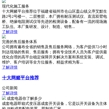
现代化施工服务
十大网赌平台推荐位于福建省福州市仓山区盖山镇义序艾默生
路2号2号楼一、二层整层，本厂拥有耐压测试仪、直流双臂电
桥、绝缘电阻测试仪等先进的检测设备，配备有一流的现场施
工队伍。本厂集研发、设计、制造、销售...
了解详情
完善的售后服务体系
公司拥有遍布全省的销售及售后服务网络，为客户提供72小时
到达现场的售前、售后服务；拥有专业技术人员为客户提供最
优化合理的高平台稳定保障开关解决方案和系统安装、调试、
维护、客户培训等全方位服务。精益求精为客...
了解详情
十大网赌平台推荐
公司新闻
了解详情
成套电器你了解多少
成套电器即箱式变压器成套开关设备，它是以开关设备为主体
的 JP柜成套配电装置，即制造厂家...