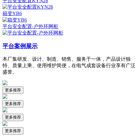
平台安全配置KYN28
箱变YB6
平台安全配置-户外环网柜
平台案例展示
本厂集研发、设计、制造、销售、服务于一体，产品设计独
特、质量上乘、使用维护简便，在电气成套设备行业享有广泛
盛誉。
更多推荐
更多推荐
更多推荐
更多推荐