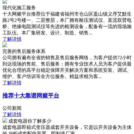
现代化施工服务
十大网赌平台推荐位于福建省福州市仓山区盖山镇义序艾默生
路2号2号楼一、二层整层，本厂拥有耐压测试仪、直流双臂电
桥、绝缘电阻测试仪等先进的检测设备，配备有一流的现场施
工队伍。本厂集研发、设计、制造、销售...
了解详情
完善的售后服务体系
公司拥有遍布全省的销售及售后服务网络，为客户提供72小时
到达现场的售前、售后服务；拥有专业技术人员为客户提供最
优化合理的高平台稳定保障开关解决方案和系统安装、调试、
维护、客户培训等全方位服务。精益求精为客...
了解详情
推荐十大靠谱网赌平台
公司新闻
了解详情
成套电器你了解多少
成套电器即箱式变压器成套开关设备，它是以开关设备为主体
的 JP柜成套配电装置，即制造厂家...