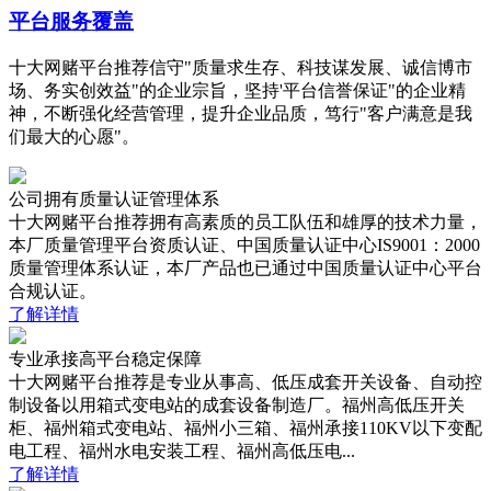
平台服务覆盖
十大网赌平台推荐信守"质量求生存、科技谋发展、诚信博市
场、务实创效益"的企业宗旨，坚持'平台信誉保证"的企业精
神，不断强化经营管理，提升企业品质，笃行"客户满意是我
们最大的心愿"。
公司拥有质量认证管理体系
十大网赌平台推荐拥有高素质的员工队伍和雄厚的技术力量，
本厂质量管理平台资质认证、中国质量认证中心IS9001：2000
质量管理体系认证，本厂产品也已通过中国质量认证中心平台
合规认证。
了解详情
专业承接高平台稳定保障
十大网赌平台推荐是专业从事高、低压成套开关设备、自动控
制设备以用箱式变电站的成套设备制造厂。福州高低压开关
柜、福州箱式变电站、福州小三箱、福州承接110KV以下变配
电工程、福州水电安装工程、福州高低压电...
了解详情