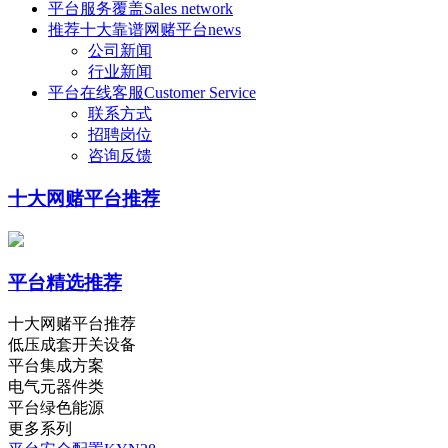
平台服务覆盖
Sales network
推荐十大靠谱网赌平台
news
公司新闻
行业新闻
平台在线客服
Customer Service
联系方式
招聘岗位
咨询反馈
十大网赌平台推荐
平台精选推荐
十大网赌平台推荐
低压成套开关设备
平台集成方案
电气元器件类
平台绿色能源
更多系列