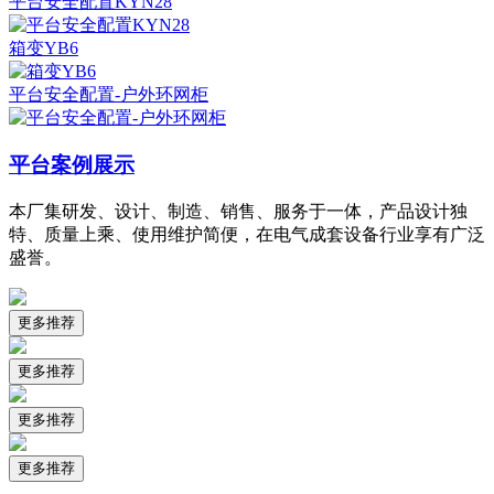
平台安全配置KYN28
箱变YB6
平台安全配置-户外环网柜
平台案例展示
本厂集研发、设计、制造、销售、服务于一体，产品设计独
特、质量上乘、使用维护简便，在电气成套设备行业享有广泛
盛誉。
更多推荐
更多推荐
更多推荐
更多推荐