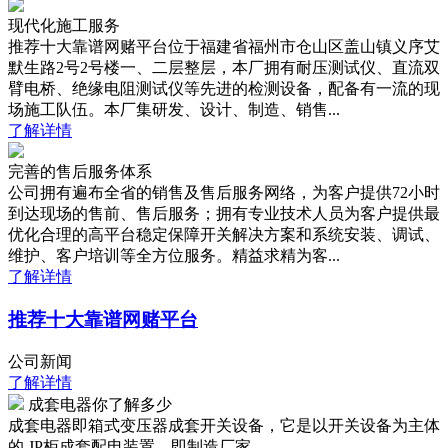
现代化施工服务
推荐十大靠谱网赌平台位于福建省福州市仓山区盖山镇义序艾
默生路2号2号楼一、二层整层，本厂拥有耐压测试仪、直流双
臂电桥、绝缘电阻测试仪等先进的检测设备，配备有一流的现
场施工队伍。本厂集研发、设计、制造、销售...
了解详情
完善的售后服务体系
公司拥有遍布全省的销售及售后服务网络，为客户提供72小时
到达现场的售前、售后服务；拥有专业技术人员为客户提供最
优化合理的高平台稳定保障开关解决方案和系统安装、调试、
维护、客户培训等全方位服务。精益求精为客...
了解详情
推荐十大靠谱网赌平台
公司新闻
了解详情
成套电器你了解多少
成套电器即箱式变压器成套开关设备，它是以开关设备为主体
的 JP柜成套配电装置，即制造厂家...