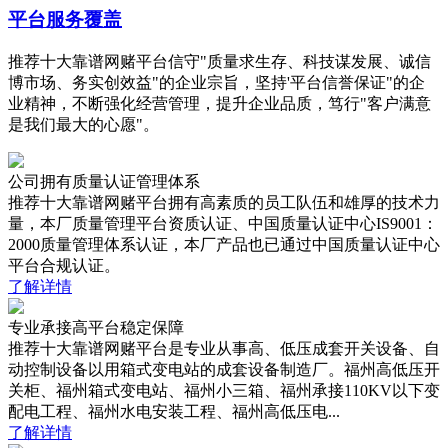
平台服务覆盖
推荐十大靠谱网赌平台信守"质量求生存、科技谋发展、诚信
博市场、务实创效益"的企业宗旨，坚持'平台信誉保证"的企
业精神，不断强化经营管理，提升企业品质，笃行"客户满意
是我们最大的心愿"。
公司拥有质量认证管理体系
推荐十大靠谱网赌平台拥有高素质的员工队伍和雄厚的技术力
量，本厂质量管理平台资质认证、中国质量认证中心IS9001：
2000质量管理体系认证，本厂产品也已通过中国质量认证中心
平台合规认证。
了解详情
专业承接高平台稳定保障
推荐十大靠谱网赌平台是专业从事高、低压成套开关设备、自
动控制设备以用箱式变电站的成套设备制造厂。福州高低压开
关柜、福州箱式变电站、福州小三箱、福州承接110KV以下变
配电工程、福州水电安装工程、福州高低压电...
了解详情