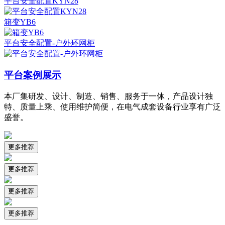
平台安全配置KYN28
箱变YB6
平台安全配置-户外环网柜
平台案例展示
本厂集研发、设计、制造、销售、服务于一体，产品设计独
特、质量上乘、使用维护简便，在电气成套设备行业享有广泛
盛誉。
更多推荐
更多推荐
更多推荐
更多推荐