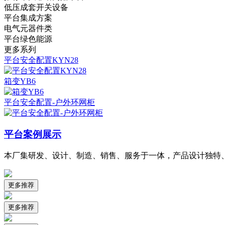
低压成套开关设备
平台集成方案
电气元器件类
平台绿色能源
更多系列
平台安全配置KYN28
箱变YB6
平台安全配置-户外环网柜
平台案例展示
本厂集研发、设计、制造、销售、服务于一体，产品设计独特
更多推荐
更多推荐