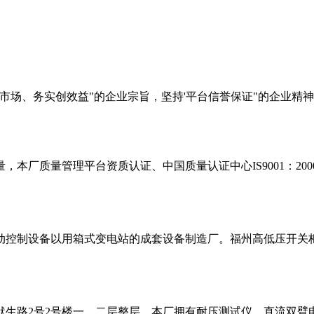
市场、务实创效益"的企业宗旨，坚持'平台信誉保证"的企业精
本厂质量管理平台资质认证、中国质量认证中心IS9001：2
控制设备以用箱式变电站的成套设备制造厂。福州高低压开关柜
默生路2号2号楼一、二层整层，本厂拥有耐压测试仪、直流双臂