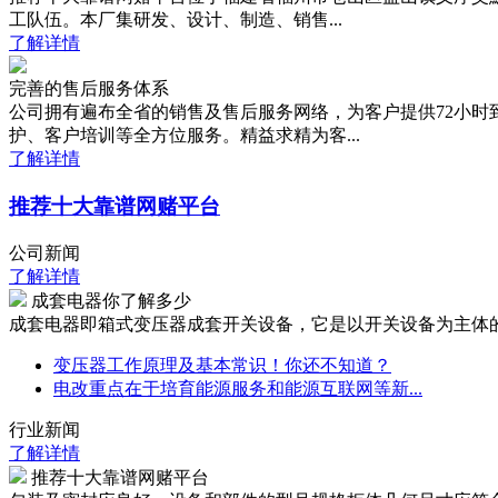
工队伍。本厂集研发、设计、制造、销售...
了解详情
完善的售后服务体系
公司拥有遍布全省的销售及售后服务网络，为客户提供72小
护、客户培训等全方位服务。精益求精为客...
了解详情
推荐十大靠谱网赌平台
公司新闻
了解详情
成套电器你了解多少
成套电器即箱式变压器成套开关设备，它是以开关设备为主体的 J
变压器工作原理及基本常识！你还不知道？
电改重点在于培育能源服务和能源互联网等新...
行业新闻
了解详情
推荐十大靠谱网赌平台