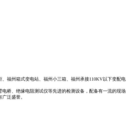
、福州箱式变电站、福州小三箱、福州承接110KV以下变配电
臂电桥、绝缘电阻测试仪等先进的检测设备，配备有一流的现场
有广泛盛誉。