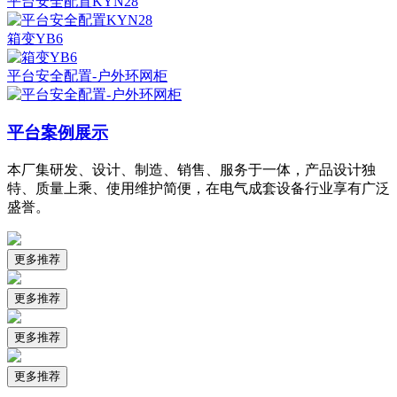
平台安全配置KYN28
箱变YB6
平台安全配置-户外环网柜
平台案例展示
本厂集研发、设计、制造、销售、服务于一体，产品设计独
特、质量上乘、使用维护简便，在电气成套设备行业享有广泛
盛誉。
更多推荐
更多推荐
更多推荐
更多推荐