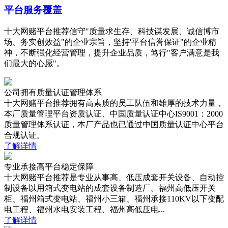
平台服务覆盖
十大网赌平台推荐信守"质量求生存、科技谋发展、诚信博市
场、务实创效益"的企业宗旨，坚持'平台信誉保证"的企业精
神，不断强化经营管理，提升企业品质，笃行"客户满意是我
们最大的心愿"。
公司拥有质量认证管理体系
十大网赌平台推荐拥有高素质的员工队伍和雄厚的技术力量，
本厂质量管理平台资质认证、中国质量认证中心IS9001：2000
质量管理体系认证，本厂产品也已通过中国质量认证中心平台
合规认证。
了解详情
专业承接高平台稳定保障
十大网赌平台推荐是专业从事高、低压成套开关设备、自动控
制设备以用箱式变电站的成套设备制造厂。福州高低压开关
柜、福州箱式变电站、福州小三箱、福州承接110KV以下变配
电工程、福州水电安装工程、福州高低压电...
了解详情