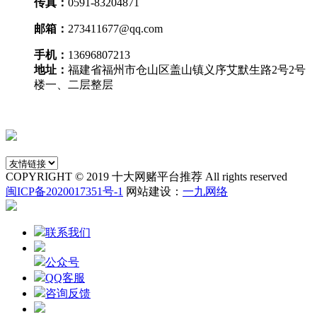
传真：
0591-83204871
邮箱：
273411677@qq.com
手机：
13696807213
地址：
福建省福州市仓山区盖山镇义序艾默生路2号2号
楼一、二层整层
COPYRIGHT © 2019 十大网赌平台推荐 All rights reserved
闽ICP备2020017351号-1
网站建设：
一九网络
联系我们
公众号
QQ客服
咨询反馈