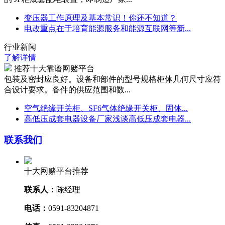
变压器工作原理及基本常识！你还不知道？
电改重点在于培育能源服务和能源互联网等新...
行业新闻
了解详情
推荐十大靠谱网赌平台
包装及密封应良好。设备和部件的型号规格柜体几何尺寸应符
合设计要求。备件的供应范围和数...
空气绝缘开关柜、SF6气体绝缘开关柜、固体...
高低压成套电器设备厂家浅谈高低压成套电器...
联系我们
十大网赌平台推荐
联系人：
陈经理
电话：
0591-83204871