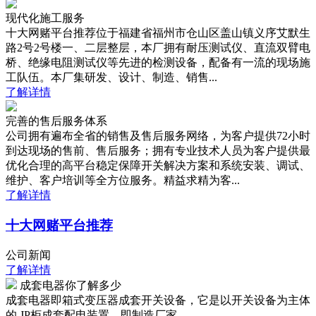
现代化施工服务
十大网赌平台推荐位于福建省福州市仓山区盖山镇义序艾默生
路2号2号楼一、二层整层，本厂拥有耐压测试仪、直流双臂电
桥、绝缘电阻测试仪等先进的检测设备，配备有一流的现场施
工队伍。本厂集研发、设计、制造、销售...
了解详情
完善的售后服务体系
公司拥有遍布全省的销售及售后服务网络，为客户提供72小时
到达现场的售前、售后服务；拥有专业技术人员为客户提供最
优化合理的高平台稳定保障开关解决方案和系统安装、调试、
维护、客户培训等全方位服务。精益求精为客...
了解详情
十大网赌平台推荐
公司新闻
了解详情
成套电器你了解多少
成套电器即箱式变压器成套开关设备，它是以开关设备为主体
的 JP柜成套配电装置，即制造厂家...