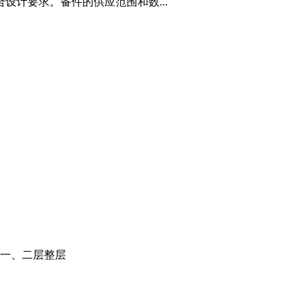
设计要求。备件的供应范围和数...
楼一、二层整层