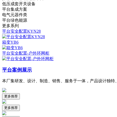
低压成套开关设备
平台集成方案
电气元器件类
平台绿色能源
更多系列
平台安全配置KYN28
箱变YB6
平台安全配置-户外环网柜
平台案例展示
本厂集研发、设计、制造、销售、服务于一体，产品设计独特
更多推荐
更多推荐