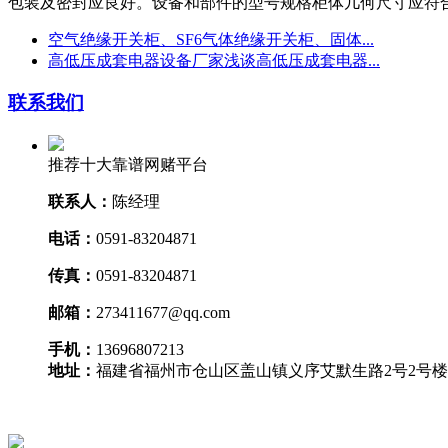
包装及密封应良好。设备和部件的型号规格柜体几何尺寸应符合
空气绝缘开关柜、SF6气体绝缘开关柜、固体...
高低压成套电器设备厂家浅谈高低压成套电器...
联系我们
推荐十大靠谱网赌平台
联系人：
陈经理
电话：
0591-83204871
传真：
0591-83204871
邮箱：
273411677@qq.com
手机：
13696807213
地址：
福建省福州市仓山区盖山镇义序艾默生路2号2号