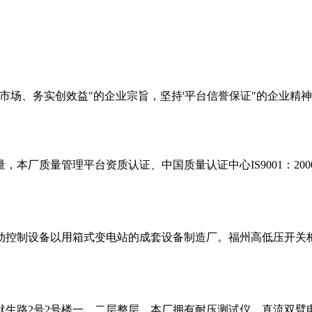
市场、务实创效益"的企业宗旨，坚持'平台信誉保证"的企业精
本厂质量管理平台资质认证、中国质量认证中心IS9001：2
控制设备以用箱式变电站的成套设备制造厂。福州高低压开关柜
默生路2号2号楼一、二层整层，本厂拥有耐压测试仪、直流双臂