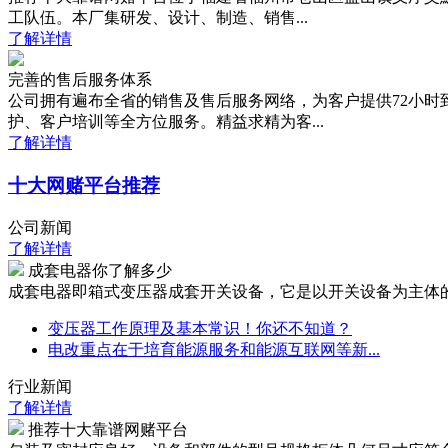
工队伍。本厂集研发、设计、制造、销售...
了解详情
完善的售后服务体系
公司拥有遍布全省的销售及售后服务网络，为客户提供72小
护、客户培训等全方位服务。精益求精为客...
了解详情
十大网赌平台推荐
公司新闻
了解详情
成套电器你了解多少
成套电器即箱式变压器成套开关设备，它是以开关设备为主体的 J
变压器工作原理及基本常识！你还不知道？
电改重点在于培育能源服务和能源互联网等新...
行业新闻
了解详情
推荐十大靠谱网赌平台