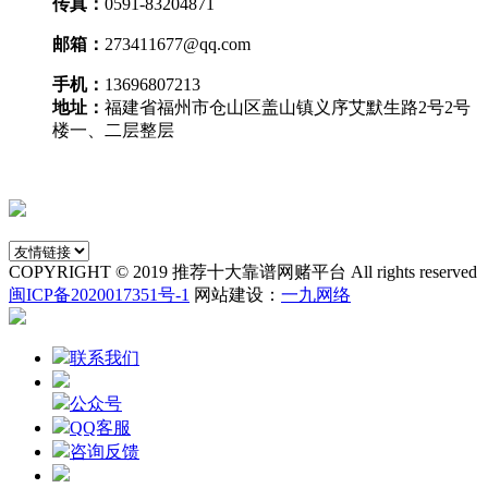
传真：
0591-83204871
邮箱：
273411677@qq.com
手机：
13696807213
地址：
福建省福州市仓山区盖山镇义序艾默生路2号2号
楼一、二层整层
COPYRIGHT © 2019 推荐十大靠谱网赌平台 All rights reserved
闽ICP备2020017351号-1
网站建设：
一九网络
联系我们
公众号
QQ客服
咨询反馈