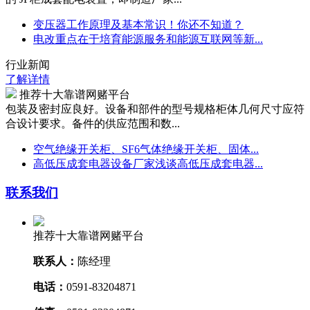
变压器工作原理及基本常识！你还不知道？
电改重点在于培育能源服务和能源互联网等新...
行业新闻
了解详情
推荐十大靠谱网赌平台
包装及密封应良好。设备和部件的型号规格柜体几何尺寸应符
合设计要求。备件的供应范围和数...
空气绝缘开关柜、SF6气体绝缘开关柜、固体...
高低压成套电器设备厂家浅谈高低压成套电器...
联系我们
推荐十大靠谱网赌平台
联系人：
陈经理
电话：
0591-83204871