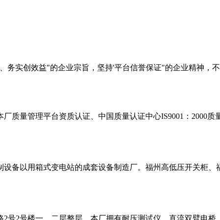
、务实创效益"的企业宗旨，坚持'平台信誉保证"的企业精神，
质量管理平台资质认证、中国质量认证中心IS9001：200
设备以用箱式变电站的成套设备制造厂。福州高低压开关柜、福
路2号2号楼一、二层整层，本厂拥有耐压测试仪、直流双臂电桥