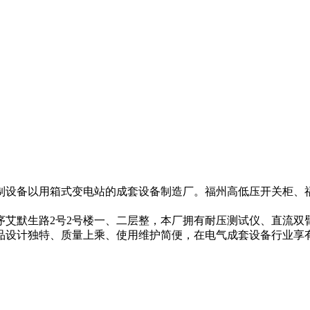
设备以用箱式变电站的成套设备制造厂。福州高低压开关柜、福
、
序艾默生路2号2号楼一、二层整，本厂拥有耐压测试仪、直流双
品设计独特、质量上乘、使用维护简便，在电气成套设备行业享