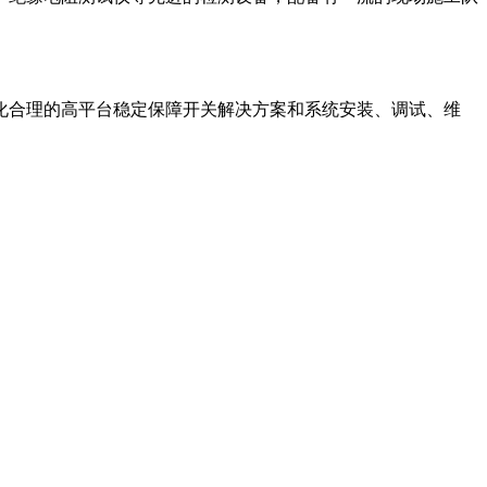
化合理的高平台稳定保障开关解决方案和系统安装、调试、维