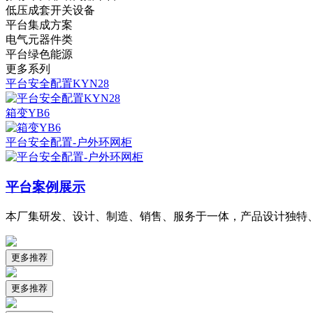
低压成套开关设备
平台集成方案
电气元器件类
平台绿色能源
更多系列
平台安全配置KYN28
箱变YB6
平台安全配置-户外环网柜
平台案例展示
本厂集研发、设计、制造、销售、服务于一体，产品设计独特
更多推荐
更多推荐