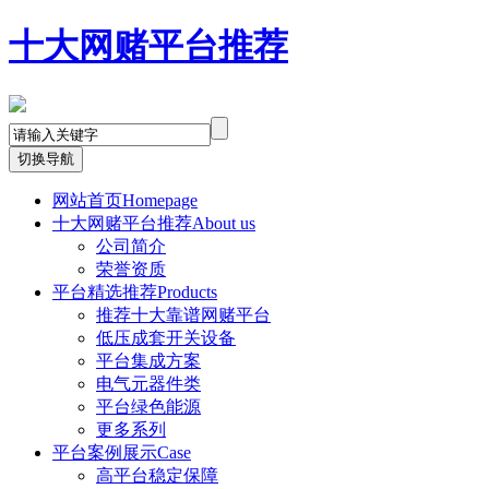
十大网赌平台推荐
切换导航
网站首页
Homepage
十大网赌平台推荐
About us
公司简介
荣誉资质
平台精选推荐
Products
推荐十大靠谱网赌平台
低压成套开关设备
平台集成方案
电气元器件类
平台绿色能源
更多系列
平台案例展示
Case
高平台稳定保障