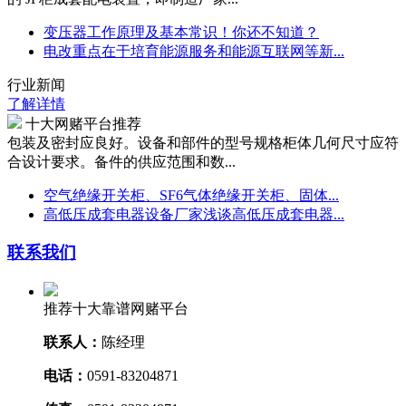
变压器工作原理及基本常识！你还不知道？
电改重点在于培育能源服务和能源互联网等新...
行业新闻
了解详情
十大网赌平台推荐
包装及密封应良好。设备和部件的型号规格柜体几何尺寸应符
合设计要求。备件的供应范围和数...
空气绝缘开关柜、SF6气体绝缘开关柜、固体...
高低压成套电器设备厂家浅谈高低压成套电器...
联系我们
推荐十大靠谱网赌平台
联系人：
陈经理
电话：
0591-83204871