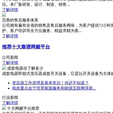
伍。本厂集研发、设计、制造、销售...
了解详情
完善的售后服务体系
公司拥有遍布全省的销售及售后服务网络，为客户提供72小
护、客户培训等全方位服务。精益求精为客...
了解详情
推荐十大靠谱网赌平台
公司新闻
了解详情
成套电器你了解多少
成套电器即箱式变压器成套开关设备，它是以开关设备为主体的 J
变压器工作原理及基本常识！你还不知道？
电改重点在于培育能源服务和能源互联网等新...
行业新闻
了解详情
十大网赌平台推荐