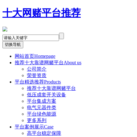
十大网赌平台推荐
切换导航
网站首页
Homepage
推荐十大靠谱网赌平台
About us
公司简介
荣誉资质
平台精选推荐
Products
推荐十大靠谱网赌平台
低压成套开关设备
平台集成方案
电气元器件类
平台绿色能源
更多系列
平台案例展示
Case
高平台稳定保障