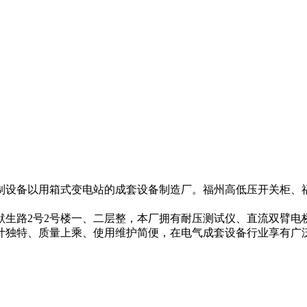
设备以用箱式变电站的成套设备制造厂。福州高低压开关柜、福
、
默生路2号2号楼一、二层整，本厂拥有耐压测试仪、直流双臂电
计独特、质量上乘、使用维护简便，在电气成套设备行业享有广