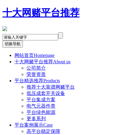
十大网赌平台推荐
切换导航
网站首页
Homepage
十大网赌平台推荐
About us
公司简介
荣誉资质
平台精选推荐
Products
推荐十大靠谱网赌平台
低压成套开关设备
平台集成方案
电气元器件类
平台绿色能源
更多系列
平台案例展示
Case
高平台稳定保障