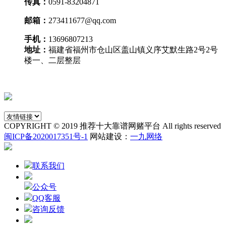
传真：
0591-83204871
邮箱：
273411677@qq.com
手机：
13696807213
地址：
福建省福州市仓山区盖山镇义序艾默生路2号2号
楼一、二层整层
COPYRIGHT © 2019 推荐十大靠谱网赌平台 All rights reserved
闽ICP备2020017351号-1
网站建设：
一九网络
联系我们
公众号
QQ客服
咨询反馈