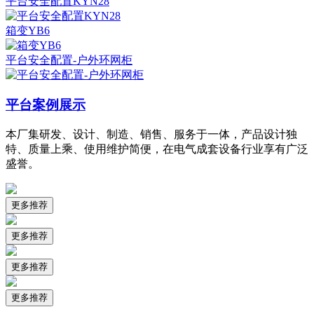
平台安全配置KYN28
箱变YB6
平台安全配置-户外环网柜
平台案例展示
本厂集研发、设计、制造、销售、服务于一体，产品设计独
特、质量上乘、使用维护简便，在电气成套设备行业享有广泛
盛誉。
更多推荐
更多推荐
更多推荐
更多推荐