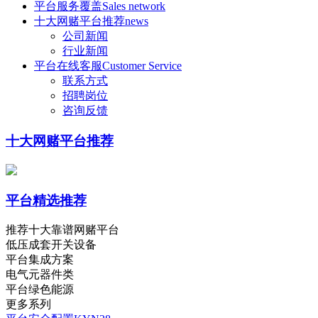
平台服务覆盖
Sales network
十大网赌平台推荐
news
公司新闻
行业新闻
平台在线客服
Customer Service
联系方式
招聘岗位
咨询反馈
十大网赌平台推荐
平台精选推荐
推荐十大靠谱网赌平台
低压成套开关设备
平台集成方案
电气元器件类
平台绿色能源
更多系列