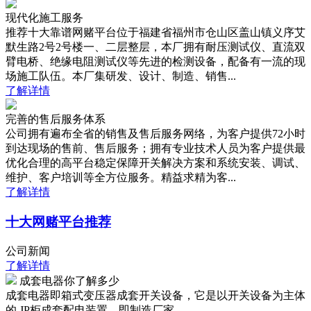
现代化施工服务
推荐十大靠谱网赌平台位于福建省福州市仓山区盖山镇义序艾
默生路2号2号楼一、二层整层，本厂拥有耐压测试仪、直流双
臂电桥、绝缘电阻测试仪等先进的检测设备，配备有一流的现
场施工队伍。本厂集研发、设计、制造、销售...
了解详情
完善的售后服务体系
公司拥有遍布全省的销售及售后服务网络，为客户提供72小时
到达现场的售前、售后服务；拥有专业技术人员为客户提供最
优化合理的高平台稳定保障开关解决方案和系统安装、调试、
维护、客户培训等全方位服务。精益求精为客...
了解详情
十大网赌平台推荐
公司新闻
了解详情
成套电器你了解多少
成套电器即箱式变压器成套开关设备，它是以开关设备为主体
的 JP柜成套配电装置，即制造厂家...