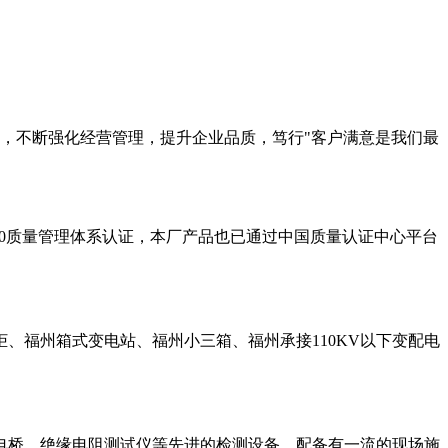
神，不断强化经营管理，提升企业品质，笃行"客户满意是我们最
000质量管理体系认证，本厂产品也已通过中国质量认证中心平台
、福州箱式变电站、福州小三箱、福州承接110KV以下变配电
电桥、绝缘电阻测试仪等先进的检测设备，配备有一流的现场施