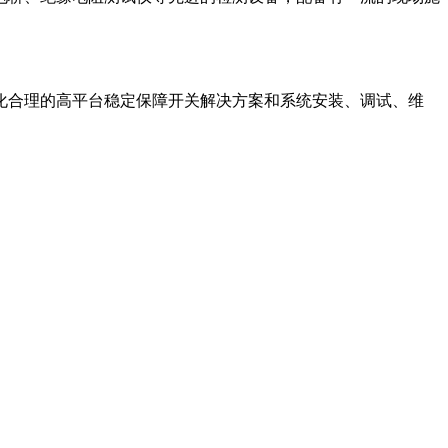
化合理的高平台稳定保障开关解决方案和系统安装、调试、维