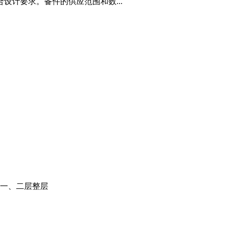
设计要求。备件的供应范围和数...
楼一、二层整层