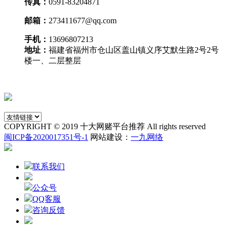
传真：
0591-83204871
邮箱：
273411677@qq.com
手机：
13696807213
地址：
福建省福州市仓山区盖山镇义序艾默生路2号2号
楼一、二层整层
COPYRIGHT © 2019 十大网赌平台推荐 All rights reserved
闽ICP备2020017351号-1
网站建设：
一九网络
联系我们
公众号
QQ客服
咨询反馈