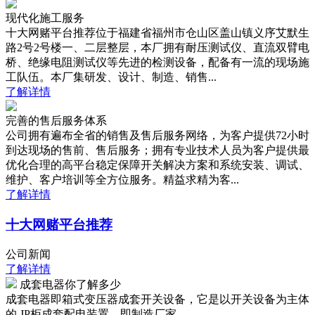
现代化施工服务
十大网赌平台推荐位于福建省福州市仓山区盖山镇义序艾默生
路2号2号楼一、二层整层，本厂拥有耐压测试仪、直流双臂电
桥、绝缘电阻测试仪等先进的检测设备，配备有一流的现场施
工队伍。本厂集研发、设计、制造、销售...
了解详情
完善的售后服务体系
公司拥有遍布全省的销售及售后服务网络，为客户提供72小时
到达现场的售前、售后服务；拥有专业技术人员为客户提供最
优化合理的高平台稳定保障开关解决方案和系统安装、调试、
维护、客户培训等全方位服务。精益求精为客...
了解详情
十大网赌平台推荐
公司新闻
了解详情
成套电器你了解多少
成套电器即箱式变压器成套开关设备，它是以开关设备为主体
的 JP柜成套配电装置，即制造厂家...