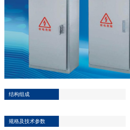
航
结构组成
规格及技术参数