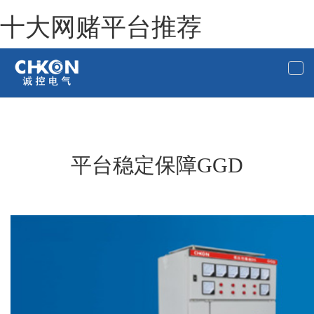
十大网赌平台推荐
切
平台稳定保障GGD
换
导