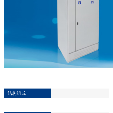
航
相关案例
结构组成