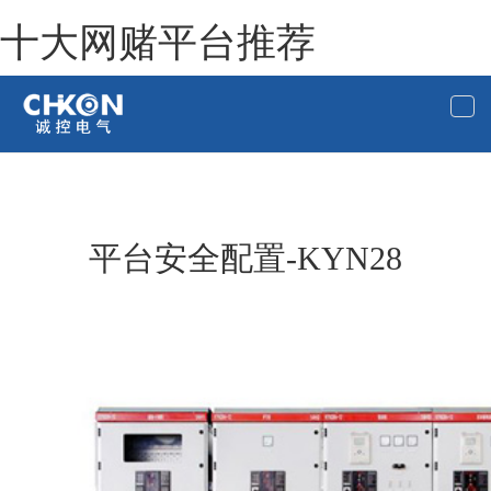
十大网赌平台推荐
切
平台安全配置-KYN28
换
导