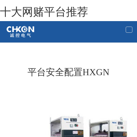
十大网赌平台推荐
切
平台安全配置HXGN
换
导