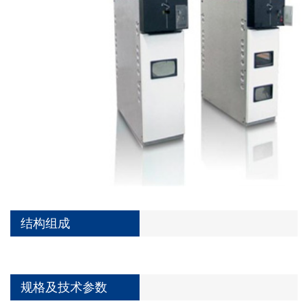
航
结构组成
规格及技术参数