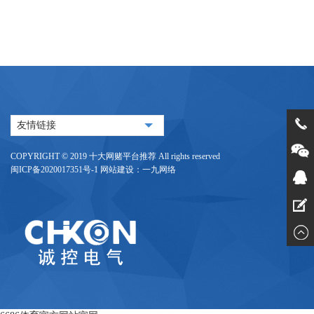
联系
COPYRIGHT © 2019 十大网赌平台推荐 All rights reserved
闽ICP备2020017351号-1
网站建设：
一九网络
我们
公众
号
QQ客
服
咨询
反馈