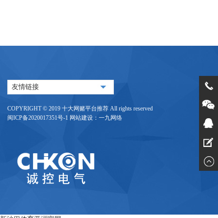
联系
COPYRIGHT © 2019 十大网赌平台推荐 All rights reserved
闽ICP备2020017351号-1
网站建设：
一九网络
我们
公众
号
QQ客
服
咨询
反馈