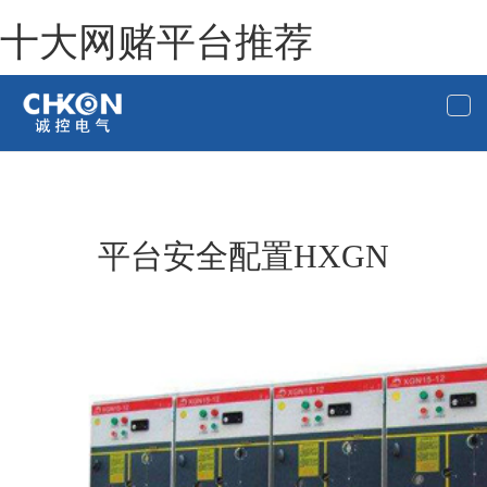
十大网赌平台推荐
切
平台安全配置HXGN
换
导