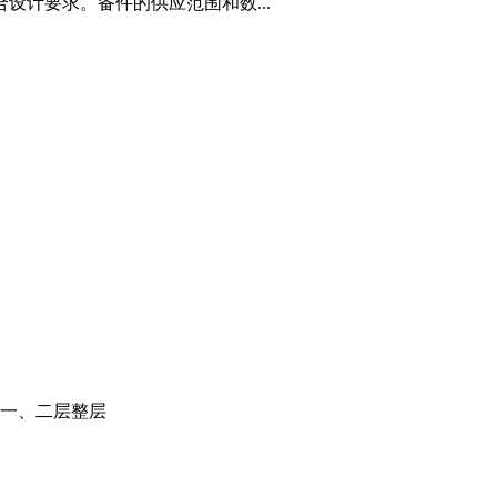
设计要求。备件的供应范围和数...
楼一、二层整层