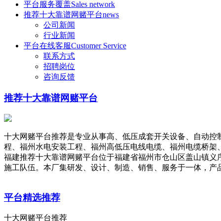
平台服务覆盖
Sales network
推荐十大靠谱网赌平台
news
公司新闻
行业新闻
平台在线客服
Customer Service
联系方式
招聘岗位
咨询反馈
推荐十大靠谱网赌平台
十大网赌平台推荐是专业从事高、低压成套开关设备、自动控制
程、福州水电安装工程、福州高低压电线电缆、福州电缆桥架
福建
推荐十大靠谱网赌平台位于福建省福州市仓山区盖山镇义
施工队伍。本厂集研发、设计、制造、销售、服务于一体，产
平台精选推荐
十大网赌平台推荐