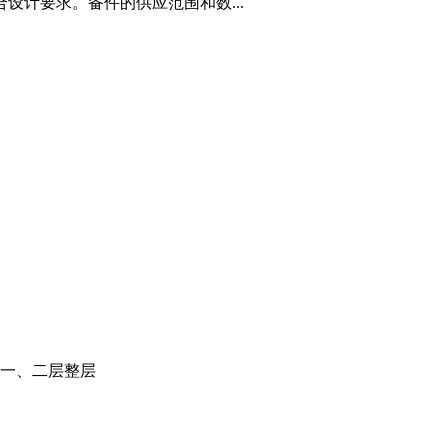
设计要求。备件的供应范围和数...
楼一、二层整层