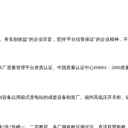
、务实创效益"的企业宗旨，坚持'平台信誉保证"的企业精神，
质量管理平台资质认证、中国质量认证中心IS9001：200
设备以用箱式变电站的成套设备制造厂。福州高低压开关柜、福
路2号2号楼一、二层整层，本厂拥有耐压测试仪、直流双臂电桥