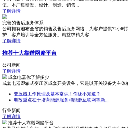
伍。本厂集研发、设计、制造、销售...
了解详情
完善的售后服务体系
公司拥有遍布全省的销售及售后服务网络，为客户提供72小
护、客户培训等全方位服务。精益求精为客...
了解详情
推荐十大靠谱网赌平台
公司新闻
了解详情
成套电器你了解多少
成套电器即箱式变压器成套开关设备，它是以开关设备为主体的 J
变压器工作原理及基本常识！你还不知道？
电改重点在于培育能源服务和能源互联网等新...
行业新闻
了解详情
推荐十大靠谱网赌平台