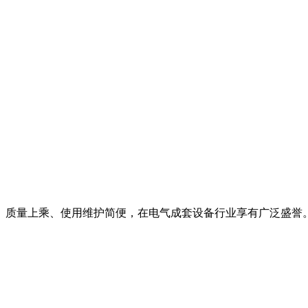
、质量上乘、使用维护简便，在电气成套设备行业享有广泛盛誉