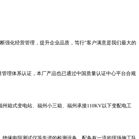
不断强化经营管理，提升企业品质，笃行"客户满意是我们最大的
0质量管理体系认证，本厂产品也已通过中国质量认证中心平台合规
州箱式变电站、福州小三箱、福州承接110KV以下变配电工
、绝缘电阻测试仪等先进的检测设备，配备有一流的现场施工队