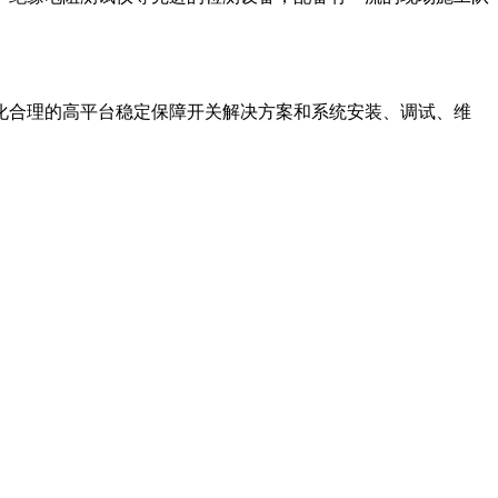
化合理的高平台稳定保障开关解决方案和系统安装、调试、维