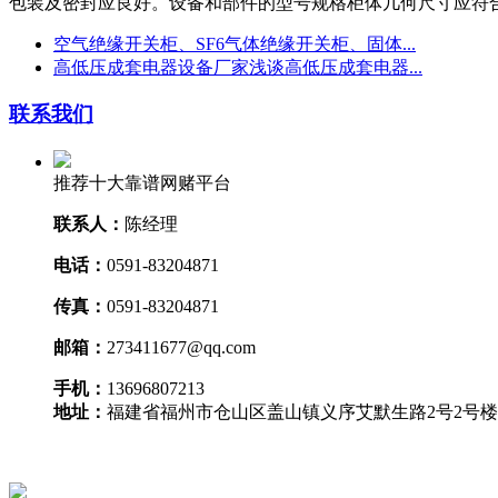
包装及密封应良好。设备和部件的型号规格柜体几何尺寸应符合
空气绝缘开关柜、SF6气体绝缘开关柜、固体...
高低压成套电器设备厂家浅谈高低压成套电器...
联系我们
推荐十大靠谱网赌平台
联系人：
陈经理
电话：
0591-83204871
传真：
0591-83204871
邮箱：
273411677@qq.com
手机：
13696807213
地址：
福建省福州市仓山区盖山镇义序艾默生路2号2号