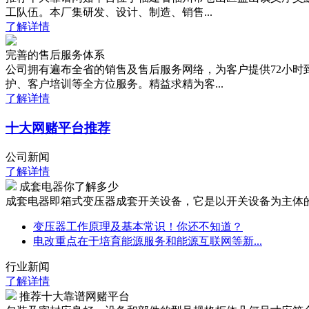
工队伍。本厂集研发、设计、制造、销售...
了解详情
完善的售后服务体系
公司拥有遍布全省的销售及售后服务网络，为客户提供72小
护、客户培训等全方位服务。精益求精为客...
了解详情
十大网赌平台推荐
公司新闻
了解详情
成套电器你了解多少
成套电器即箱式变压器成套开关设备，它是以开关设备为主体的 J
变压器工作原理及基本常识！你还不知道？
电改重点在于培育能源服务和能源互联网等新...
行业新闻
了解详情
推荐十大靠谱网赌平台