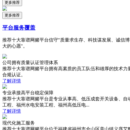
更多推荐
更多推荐
平台服务覆盖
推荐十大靠谱网赌平台信守"质量求生存、科技谋发展、诚信博
大的心愿"。
公司拥有质量认证管理体系
推荐十大靠谱网赌平台拥有高素质的员工队伍和雄厚的技术力量，
合规认证。
了解详情
专业承接高平台稳定保障
推荐十大靠谱网赌平台是专业从事高、低压成套开关设备、自动
工程、福州水电安装工程、福州高低压电...
了解详情
现代化施工服务
推荐十大靠谱网赌平台位于福建省福州市仓山区盖山镇义序艾