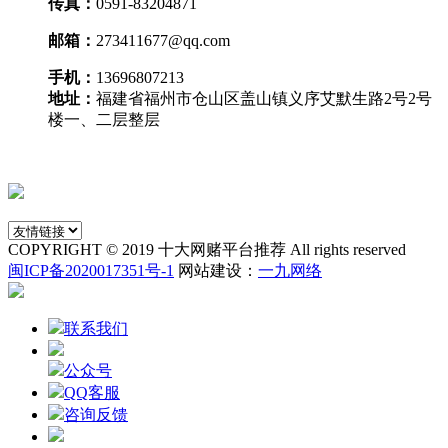
传真：
0591-83204871
邮箱：
273411677@qq.com
手机：
13696807213
地址：
福建省福州市仓山区盖山镇义序艾默生路2号2号
楼一、二层整层
COPYRIGHT © 2019 十大网赌平台推荐 All rights reserved
闽ICP备2020017351号-1
网站建设：
一九网络
联系我们
公众号
QQ客服
咨询反馈