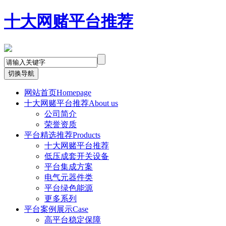
十大网赌平台推荐
切换导航
网站首页
Homepage
十大网赌平台推荐
About us
公司简介
荣誉资质
平台精选推荐
Products
十大网赌平台推荐
低压成套开关设备
平台集成方案
电气元器件类
平台绿色能源
更多系列
平台案例展示
Case
高平台稳定保障