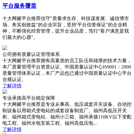
平台服务覆盖
十大网赌平台推荐信守"质量求生存、科技谋发展、诚信博市
场、务实创效益"的企业宗旨，坚持'平台信誉保证"的企业精
神，不断强化经营管理，提升企业品质，笃行"客户满意是我
们最大的心愿"。
公司拥有质量认证管理体系
十大网赌平台推荐拥有高素质的员工队伍和雄厚的技术力量，
本厂质量管理平台资质认证、中国质量认证中心IS9001：2000
质量管理体系认证，本厂产品也已通过中国质量认证中心平台
合规认证。
了解详情
专业承接高平台稳定保障
十大网赌平台推荐是专业从事高、低压成套开关设备、自动控
制设备以用箱式变电站的成套设备制造厂。福州高低压开关
柜、福州箱式变电站、福州小三箱、福州承接110KV以下变配
电工程、福州水电安装工程、福州高低压电...
了解详情