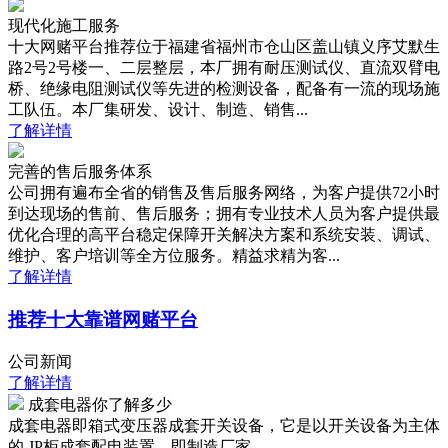
现代化施工服务
十大网赌平台推荐位于福建省福州市仓山区盖山镇义序艾默生
路2号2号楼一、二层整层，本厂拥有耐压测试仪、直流双臂电
桥、绝缘电阻测试仪等先进的检测设备，配备有一流的现场施
工队伍。本厂集研发、设计、制造、销售...
了解详情
完善的售后服务体系
公司拥有遍布全省的销售及售后服务网络，为客户提供72小时
到达现场的售前、售后服务；拥有专业技术人员为客户提供最
优化合理的高平台稳定保障开关解决方案和系统安装、调试、
维护、客户培训等全方位服务。精益求精为客...
了解详情
推荐十大靠谱网赌平台
公司新闻
了解详情
成套电器你了解多少
成套电器即箱式变压器成套开关设备，它是以开关设备为主体
的 JP柜成套配电装置，即制造厂家...