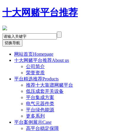
十大网赌平台推荐
切换导航
网站首页
Homepage
十大网赌平台推荐
About us
公司简介
荣誉资质
平台精选推荐
Products
推荐十大靠谱网赌平台
低压成套开关设备
平台集成方案
电气元器件类
平台绿色能源
更多系列
平台案例展示
Case
高平台稳定保障