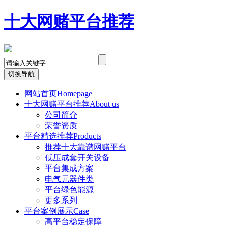
十大网赌平台推荐
切换导航
网站首页
Homepage
十大网赌平台推荐
About us
公司简介
荣誉资质
平台精选推荐
Products
推荐十大靠谱网赌平台
低压成套开关设备
平台集成方案
电气元器件类
平台绿色能源
更多系列
平台案例展示
Case
高平台稳定保障