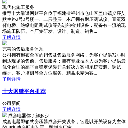
现代化施工服务
推荐十大靠谱网赌平台位于福建省福州市仓山区盖山镇义序艾
默生路2号2号楼一、二层整层，本厂拥有耐压测试仪、直流双
臂电桥、绝缘电阻测试仪等先进的检测设备，配备有一流的现
场施工队伍。本厂集研发、设计、制造、销售...
了解详情
完善的售后服务体系
公司拥有遍布全省的销售及售后服务网络，为客户提供72小时
到达现场的售前、售后服务；拥有专业技术人员为客户提供最
优化合理的高平台稳定保障开关解决方案和系统安装、调试、
维护、客户培训等全方位服务。精益求精为客...
了解详情
十大网赌平台推荐
公司新闻
了解详情
成套电器你了解多少
成套电器即箱式变压器成套开关设备，它是以开关设备为主体
的 JP柜成套配电装置，即制造厂家...