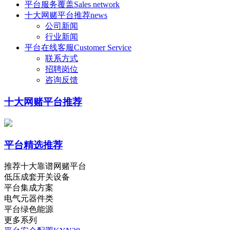
平台服务覆盖
Sales network
十大网赌平台推荐
news
公司新闻
行业新闻
平台在线客服
Customer Service
联系方式
招聘岗位
咨询反馈
十大网赌平台推荐
平台精选推荐
推荐十大靠谱网赌平台
低压成套开关设备
平台集成方案
电气元器件类
平台绿色能源
更多系列