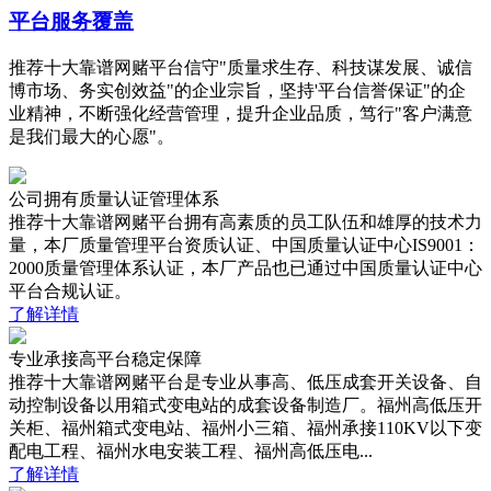
平台服务覆盖
推荐十大靠谱网赌平台信守"质量求生存、科技谋发展、诚信
博市场、务实创效益"的企业宗旨，坚持'平台信誉保证"的企
业精神，不断强化经营管理，提升企业品质，笃行"客户满意
是我们最大的心愿"。
公司拥有质量认证管理体系
推荐十大靠谱网赌平台拥有高素质的员工队伍和雄厚的技术力
量，本厂质量管理平台资质认证、中国质量认证中心IS9001：
2000质量管理体系认证，本厂产品也已通过中国质量认证中心
平台合规认证。
了解详情
专业承接高平台稳定保障
推荐十大靠谱网赌平台是专业从事高、低压成套开关设备、自
动控制设备以用箱式变电站的成套设备制造厂。福州高低压开
关柜、福州箱式变电站、福州小三箱、福州承接110KV以下变
配电工程、福州水电安装工程、福州高低压电...
了解详情