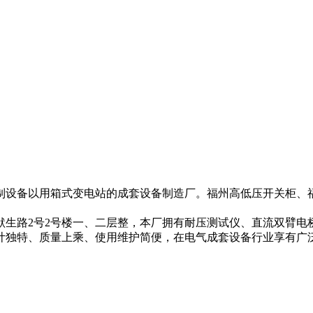
设备以用箱式变电站的成套设备制造厂。福州高低压开关柜、福
、
默生路2号2号楼一、二层整，本厂拥有耐压测试仪、直流双臂电
计独特、质量上乘、使用维护简便，在电气成套设备行业享有广