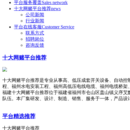
平台服务覆盖
Sales network
十大网赌平台推荐
news
公司新闻
行业新闻
平台在线客服
Customer Service
联系方式
招聘岗位
咨询反馈
十大网赌平台推荐
十大网赌平台推荐是专业从事高、低压成套开关设备、自动控制
程、福州水电安装工程、福州高低压电线电缆、福州电缆桥架
福建
十大网赌平台推荐位于福建省福州市仓山区盖山镇义序艾
队伍。本厂集研发、设计、制造、销售、服务于一体，产品设
平台精选推荐
十大网赌平台推荐