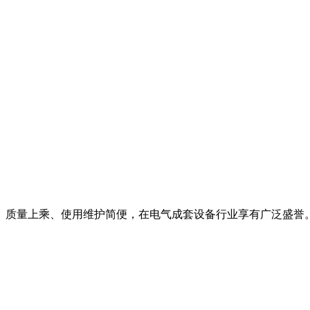
、质量上乘、使用维护简便，在电气成套设备行业享有广泛盛誉