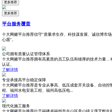
更多推荐
更多推荐
平台服务覆盖
十大网赌平台推荐信守"质量求生存、科技谋发展、诚信博市场
心愿"。
公司拥有质量认证管理体系
十大网赌平台推荐拥有高素质的员工队伍和雄厚的技术力量，本厂
认证。
了解详情
专业承接高平台稳定保障
十大网赌平台推荐是专业从事高、低压成套开关设备、自动控制
程、福州水电安装工程、福州高低压电...
了解详情
现代化施工服务
十大网赌平台推荐位于福建省福州市仓山区盖山镇义序艾默生