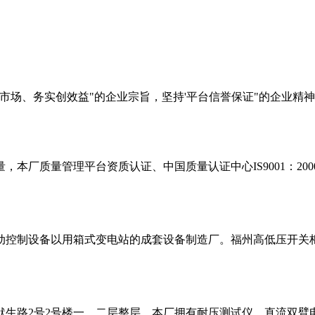
市场、务实创效益"的企业宗旨，坚持'平台信誉保证"的企业精
本厂质量管理平台资质认证、中国质量认证中心IS9001：2
控制设备以用箱式变电站的成套设备制造厂。福州高低压开关柜
默生路2号2号楼一、二层整层，本厂拥有耐压测试仪、直流双臂