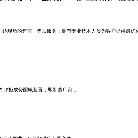
时到达现场的售前、售后服务；拥有专业技术人员为客户提供最优
P柜成套配电装置，即制造厂家...