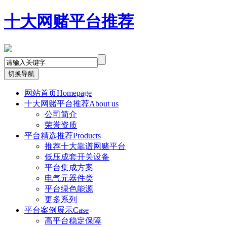
十大网赌平台推荐
切换导航
网站首页
Homepage
十大网赌平台推荐
About us
公司简介
荣誉资质
平台精选推荐
Products
推荐十大靠谱网赌平台
低压成套开关设备
平台集成方案
电气元器件类
平台绿色能源
更多系列
平台案例展示
Case
高平台稳定保障