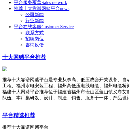
平台服务覆盖
Sales network
推荐十大靠谱网赌平台
news
公司新闻
行业新闻
平台在线客服
Customer Service
联系方式
招聘岗位
咨询反馈
十大网赌平台推荐
推荐十大靠谱网赌平台是专业从事高、低压成套开关设备、自动
工程、福州水电安装工程、福州高低压电线电缆、福州电缆桥
福建
十大网赌平台推荐位于福建省福州市仓山区盖山镇义序艾
队伍。本厂集研发、设计、制造、销售、服务于一体，产品设
平台精选推荐
推荐十大靠谱网赌平台