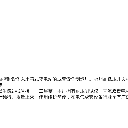
控制设备以用箱式变电站的成套设备制造厂。福州高低压开关柜
架、
默生路2号2号楼一、二层整，本厂拥有耐压测试仪、直流双臂电
计独特、质量上乘、使用维护简便，在电气成套设备行业享有广