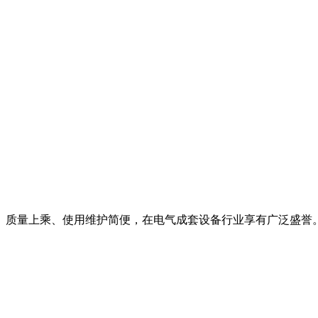
、质量上乘、使用维护简便，在电气成套设备行业享有广泛盛誉