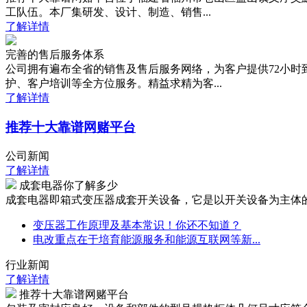
工队伍。本厂集研发、设计、制造、销售...
了解详情
完善的售后服务体系
公司拥有遍布全省的销售及售后服务网络，为客户提供72小
护、客户培训等全方位服务。精益求精为客...
了解详情
推荐十大靠谱网赌平台
公司新闻
了解详情
成套电器你了解多少
成套电器即箱式变压器成套开关设备，它是以开关设备为主体的 J
变压器工作原理及基本常识！你还不知道？
电改重点在于培育能源服务和能源互联网等新...
行业新闻
了解详情
推荐十大靠谱网赌平台