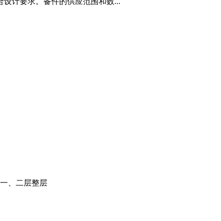
设计要求。备件的供应范围和数...
楼一、二层整层