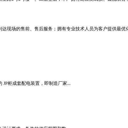
时到达现场的售前、售后服务；拥有专业技术人员为客户提供最优
P柜成套配电装置，即制造厂家...