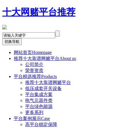
十大网赌平台推荐
切换导航
网站首页
Homepage
推荐十大靠谱网赌平台
About us
公司简介
荣誉资质
平台精选推荐
Products
推荐十大靠谱网赌平台
低压成套开关设备
平台集成方案
电气元器件类
平台绿色能源
更多系列
平台案例展示
Case
高平台稳定保障