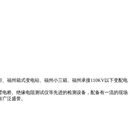
、福州箱式变电站、福州小三箱、福州承接110KV以下变配电
臂电桥、绝缘电阻测试仪等先进的检测设备，配备有一流的现场
有广泛盛誉。