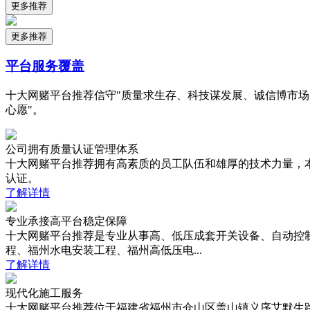
更多推荐
更多推荐
平台服务覆盖
十大网赌平台推荐信守"质量求生存、科技谋发展、诚信博市场
心愿"。
公司拥有质量认证管理体系
十大网赌平台推荐拥有高素质的员工队伍和雄厚的技术力量，本厂
认证。
了解详情
专业承接高平台稳定保障
十大网赌平台推荐是专业从事高、低压成套开关设备、自动控制
程、福州水电安装工程、福州高低压电...
了解详情
现代化施工服务
十大网赌平台推荐位于福建省福州市仓山区盖山镇义序艾默生