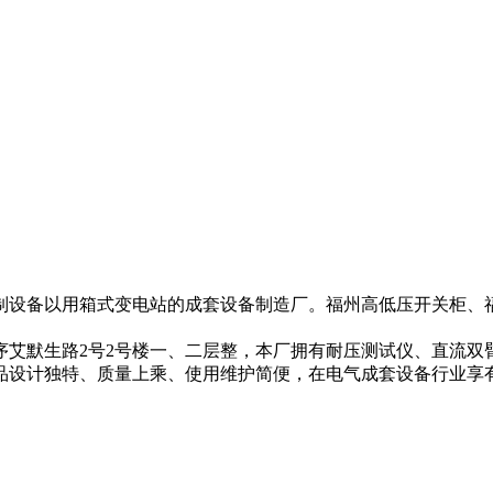
设备以用箱式变电站的成套设备制造厂。福州高低压开关柜、福
、
序艾默生路2号2号楼一、二层整，本厂拥有耐压测试仪、直流双
品设计独特、质量上乘、使用维护简便，在电气成套设备行业享