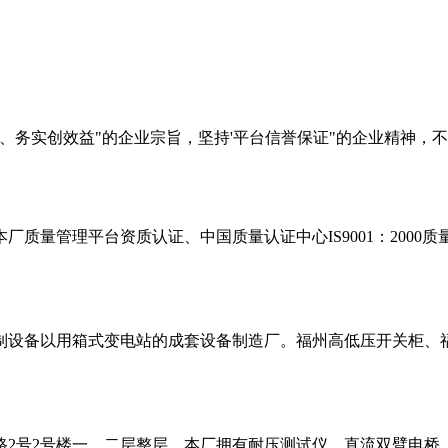
、务实创效益"的企业宗旨，坚持'平台信誉保证"的企业精神，
质量管理平台资质认证、中国质量认证中心IS9001：200
设备以用箱式变电站的成套设备制造厂。福州高低压开关柜、福
路2号2号楼一、二层整层，本厂拥有耐压测试仪、直流双臂电桥