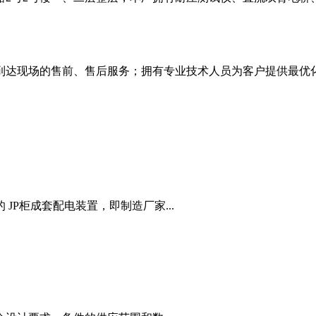
时到达现场的售前、售后服务；拥有专业技术人员为客户提供最优
P柜成套配电装置，即制造厂家...