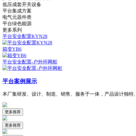
低压成套开关设备
平台集成方案
电气元器件类
平台绿色能源
更多系列
平台安全配置KYN28
箱变YB6
平台安全配置-户外环网柜
平台案例展示
本厂集研发、设计、制造、销售、服务于一体，产品设计独特
更多推荐
更多推荐