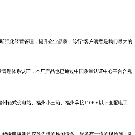
不断强化经营管理，提升企业品质，笃行"客户满意是我们最大的
0质量管理体系认证，本厂产品也已通过中国质量认证中心平台合规
州箱式变电站、福州小三箱、福州承接110KV以下变配电工
、绝缘电阻测试仪等先进的检测设备，配备有一流的现场施工队