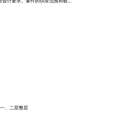
设计要求。备件的供应范围和数...
楼一、二层整层