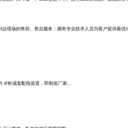
时到达现场的售前、售后服务；拥有专业技术人员为客户提供最优
P柜成套配电装置，即制造厂家...