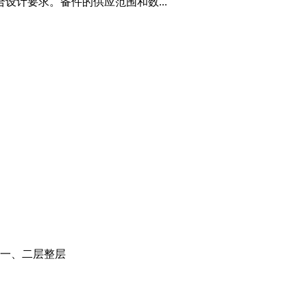
设计要求。备件的供应范围和数...
楼一、二层整层