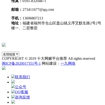
传真：
0591-83204871
邮箱：
273411677@qq.com
手机：
13696807213
地址：
福建省福州市仓山区盖山镇义序艾默生路2号2号
楼一、二层整层
COPYRIGHT © 2019 十大网赌平台推荐 All rights reserved
闽ICP备2020017351号-1
网站建设：
一九网络
联系我们
公众号
QQ客服
咨询反馈