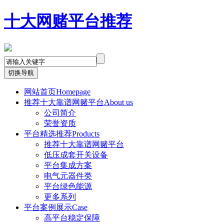
十大网赌平台推荐
切换导航
网站首页
Homepage
推荐十大靠谱网赌平台
About us
公司简介
荣誉资质
平台精选推荐
Products
推荐十大靠谱网赌平台
低压成套开关设备
平台集成方案
电气元器件类
平台绿色能源
更多系列
平台案例展示
Case
高平台稳定保障