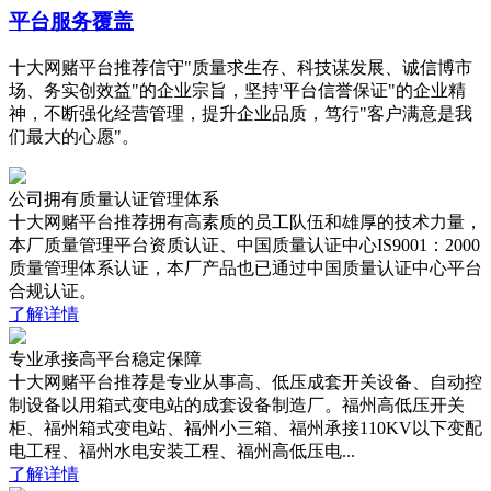
平台服务覆盖
十大网赌平台推荐信守"质量求生存、科技谋发展、诚信博市
场、务实创效益"的企业宗旨，坚持'平台信誉保证"的企业精
神，不断强化经营管理，提升企业品质，笃行"客户满意是我
们最大的心愿"。
公司拥有质量认证管理体系
十大网赌平台推荐拥有高素质的员工队伍和雄厚的技术力量，
本厂质量管理平台资质认证、中国质量认证中心IS9001：2000
质量管理体系认证，本厂产品也已通过中国质量认证中心平台
合规认证。
了解详情
专业承接高平台稳定保障
十大网赌平台推荐是专业从事高、低压成套开关设备、自动控
制设备以用箱式变电站的成套设备制造厂。福州高低压开关
柜、福州箱式变电站、福州小三箱、福州承接110KV以下变配
电工程、福州水电安装工程、福州高低压电...
了解详情