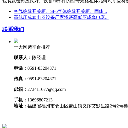
包装及密封应良好。设备和部件的型号规格柜体几何尺寸应符合
空气绝缘开关柜、SF6气体绝缘开关柜、固体...
高低压成套电器设备厂家浅谈高低压成套电器...
联系我们
十大网赌平台推荐
联系人：
陈经理
电话：
0591-83204871
传真：
0591-83204871
邮箱：
273411677@qq.com
手机：
13696807213
地址：
福建省福州市仓山区盖山镇义序艾默生路2号2号