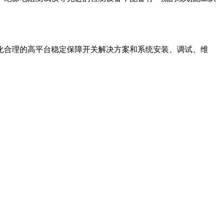
化合理的高平台稳定保障开关解决方案和系统安装、调试、维