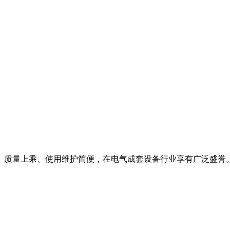
、质量上乘、使用维护简便，在电气成套设备行业享有广泛盛誉