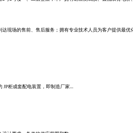
时到达现场的售前、售后服务；拥有专业技术人员为客户提供最优
P柜成套配电装置，即制造厂家...