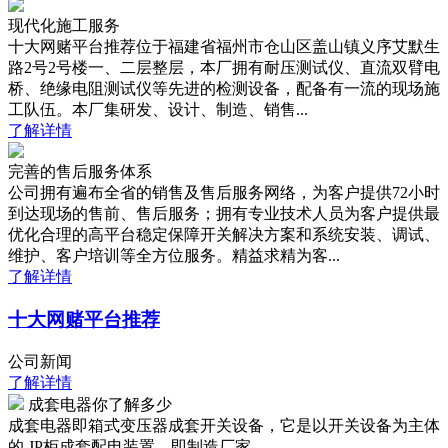
现代化施工服务
十大网赌平台推荐位于福建省福州市仓山区盖山镇义序艾默生
路2号2号楼一、二层整层，本厂拥有耐压测试仪、直流双臂电
桥、绝缘电阻测试仪等先进的检测设备，配备有一流的现场施
工队伍。本厂集研发、设计、制造、销售...
了解详情
完善的售后服务体系
公司拥有遍布全省的销售及售后服务网络，为客户提供72小时
到达现场的售前、售后服务；拥有专业技术人员为客户提供最
优化合理的高平台稳定保障开关解决方案和系统安装、调试、
维护、客户培训等全方位服务。精益求精为客...
了解详情
十大网赌平台推荐
公司新闻
了解详情
成套电器你了解多少
成套电器即箱式变压器成套开关设备，它是以开关设备为主体
的 JP柜成套配电装置，即制造厂家...