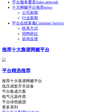
平台服务覆盖
Sales network
十大网赌平台推荐
news
公司新闻
行业新闻
平台在线客服
Customer Service
联系方式
招聘岗位
咨询反馈
推荐十大靠谱网赌平台
平台精选推荐
推荐十大靠谱网赌平台
低压成套开关设备
平台集成方案
电气元器件类
平台绿色能源
更多系列