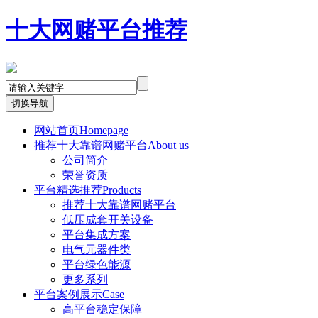
十大网赌平台推荐
切换导航
网站首页
Homepage
推荐十大靠谱网赌平台
About us
公司简介
荣誉资质
平台精选推荐
Products
推荐十大靠谱网赌平台
低压成套开关设备
平台集成方案
电气元器件类
平台绿色能源
更多系列
平台案例展示
Case
高平台稳定保障