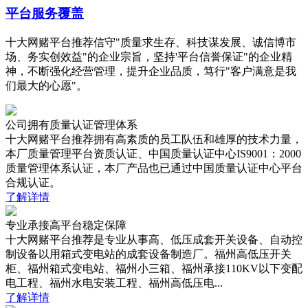
平台服务覆盖
十大网赌平台推荐信守"质量求生存、科技谋发展、诚信博市
场、务实创效益"的企业宗旨，坚持'平台信誉保证"的企业精
神，不断强化经营管理，提升企业品质，笃行"客户满意是我
们最大的心愿"。
公司拥有质量认证管理体系
十大网赌平台推荐拥有高素质的员工队伍和雄厚的技术力量，
本厂质量管理平台资质认证、中国质量认证中心IS9001：2000
质量管理体系认证，本厂产品也已通过中国质量认证中心平台
合规认证。
了解详情
专业承接高平台稳定保障
十大网赌平台推荐是专业从事高、低压成套开关设备、自动控
制设备以用箱式变电站的成套设备制造厂。福州高低压开关
柜、福州箱式变电站、福州小三箱、福州承接110KV以下变配
电工程、福州水电安装工程、福州高低压电...
了解详情