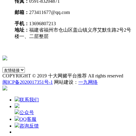
传真：
0591-83204871
邮箱：
273411677@qq.com
手机：
13696807213
地址：
福建省福州市仓山区盖山镇义序艾默生路2号2号
楼一、二层整层
COPYRIGHT © 2019 十大网赌平台推荐 All rights reserved
闽ICP备2020017351号-1
网站建设：
一九网络
联系我们
公众号
QQ客服
咨询反馈