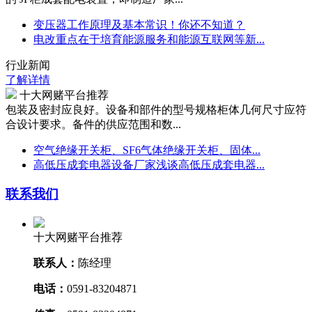
变压器工作原理及基本常识！你还不知道？
电改重点在于培育能源服务和能源互联网等新...
行业新闻
了解详情
十大网赌平台推荐
包装及密封应良好。设备和部件的型号规格柜体几何尺寸应符
合设计要求。备件的供应范围和数...
空气绝缘开关柜、SF6气体绝缘开关柜、固体...
高低压成套电器设备厂家浅谈高低压成套电器...
联系我们
十大网赌平台推荐
联系人：
陈经理
电话：
0591-83204871