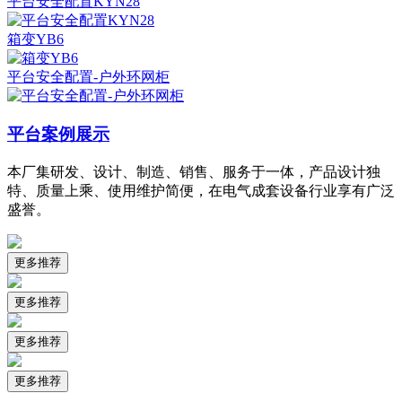
平台安全配置KYN28
箱变YB6
平台安全配置-户外环网柜
平台案例展示
本厂集研发、设计、制造、销售、服务于一体，产品设计独
特、质量上乘、使用维护简便，在电气成套设备行业享有广泛
盛誉。
更多推荐
更多推荐
更多推荐
更多推荐