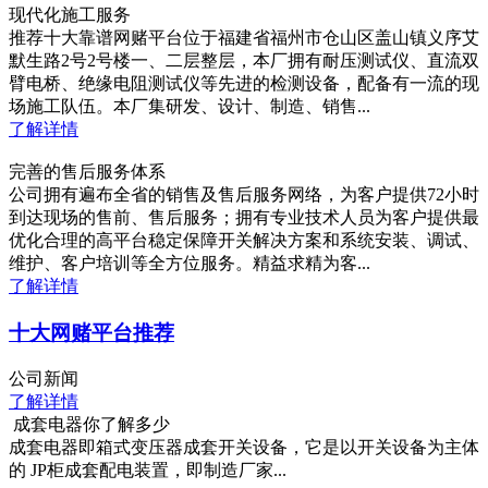
现代化施工服务
推荐十大靠谱网赌平台位于福建省福州市仓山区盖山镇义序艾
默生路2号2号楼一、二层整层，本厂拥有耐压测试仪、直流双
臂电桥、绝缘电阻测试仪等先进的检测设备，配备有一流的现
场施工队伍。本厂集研发、设计、制造、销售...
了解详情
完善的售后服务体系
公司拥有遍布全省的销售及售后服务网络，为客户提供72小时
到达现场的售前、售后服务；拥有专业技术人员为客户提供最
优化合理的高平台稳定保障开关解决方案和系统安装、调试、
维护、客户培训等全方位服务。精益求精为客...
了解详情
十大网赌平台推荐
公司新闻
了解详情
成套电器你了解多少
成套电器即箱式变压器成套开关设备，它是以开关设备为主体
的 JP柜成套配电装置，即制造厂家...