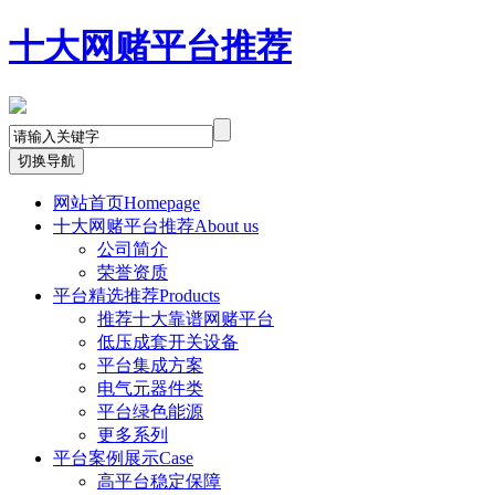
十大网赌平台推荐
切换导航
网站首页
Homepage
十大网赌平台推荐
About us
公司简介
荣誉资质
平台精选推荐
Products
推荐十大靠谱网赌平台
低压成套开关设备
平台集成方案
电气元器件类
平台绿色能源
更多系列
平台案例展示
Case
高平台稳定保障