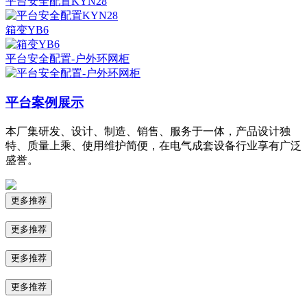
平台安全配置KYN28
箱变YB6
平台安全配置-户外环网柜
平台案例展示
本厂集研发、设计、制造、销售、服务于一体，产品设计独
特、质量上乘、使用维护简便，在电气成套设备行业享有广泛
盛誉。
更多推荐
更多推荐
更多推荐
更多推荐