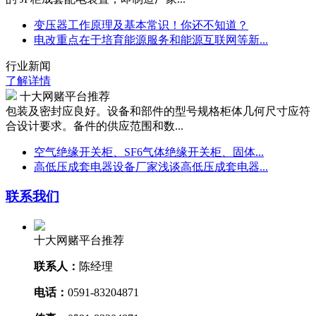
变压器工作原理及基本常识！你还不知道？
电改重点在于培育能源服务和能源互联网等新...
行业新闻
了解详情
十大网赌平台推荐
包装及密封应良好。设备和部件的型号规格柜体几何尺寸应符
合设计要求。备件的供应范围和数...
空气绝缘开关柜、SF6气体绝缘开关柜、固体...
高低压成套电器设备厂家浅谈高低压成套电器...
联系我们
十大网赌平台推荐
联系人：
陈经理
电话：
0591-83204871