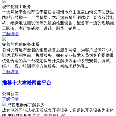
现代化施工服务
十大网赌平台推荐位于福建省福州市仓山区盖山镇义序艾默生
路2号2号楼一、二层整层，本厂拥有耐压测试仪、直流双臂电
桥、绝缘电阻测试仪等先进的检测设备，配备有一流的现场施
工队伍。本厂集研发、设计、制造、销售...
了解详情
完善的售后服务体系
公司拥有遍布全省的销售及售后服务网络，为客户提供72小时
到达现场的售前、售后服务；拥有专业技术人员为客户提供最
优化合理的高平台稳定保障开关解决方案和系统安装、调试、
维护、客户培训等全方位服务。精益求精为客...
了解详情
推荐十大靠谱网赌平台
公司新闻
了解详情
成套电器你了解多少
成套电器即箱式变压器成套开关设备，它是以开关设备为主体
的 JP柜成套配电装置，即制造厂家...