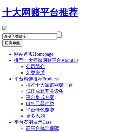
十大网赌平台推荐
切换导航
网站首页
Homepage
推荐十大靠谱网赌平台
About us
公司简介
荣誉资质
平台精选推荐
Products
推荐十大靠谱网赌平台
低压成套开关设备
平台集成方案
电气元器件类
平台绿色能源
更多系列
平台案例展示
Case
高平台稳定保障